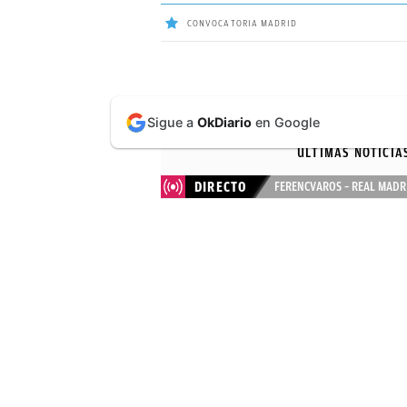
CONVOCATORIA MADRID
ÚLTIMAS
Sigue a
OkDiario
en Google
NOTICIAS
ÚLTIMAS NOTICIA
REAL
DIRECTO
FERENCVAROS – REAL MADR
MADRID
BALONCESTO
CANTERA
FICHAJES
DIRECTO
FEMENINO