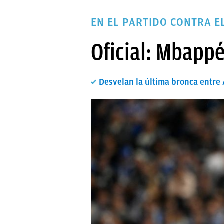
PAPARAZZI
EN EL PARTIDO CONTRA E
OKDIARIO
Oficial: Mbapp
Desvelan la última bronca entre A