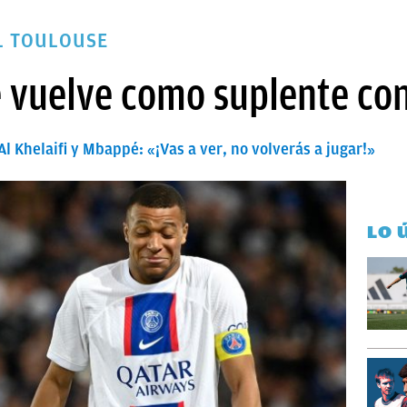
L TOULOUSE
é vuelve como suplente con
l Khelaifi y Mbappé: «¡Vas a ver, no volverás a jugar!»
LO 