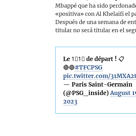
Mbappé que ha sido perdonado
«positiva» con Al Khelaifi el 
Después de una semana de en
titular no será titular en el s
Le 1⃣1⃣ de départ ! 📋
🔴🔵
#TFCPSG
pic.twitter.com/31MXA
— Paris Saint-Germain
(@PSG_inside)
August 1
2023