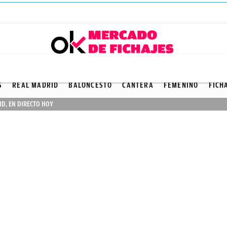
FICHAJES
S
REAL MADRID
BALONCESTO
CANTERA
FEMENINO
FICH
ID, EN DIRECTO HOY