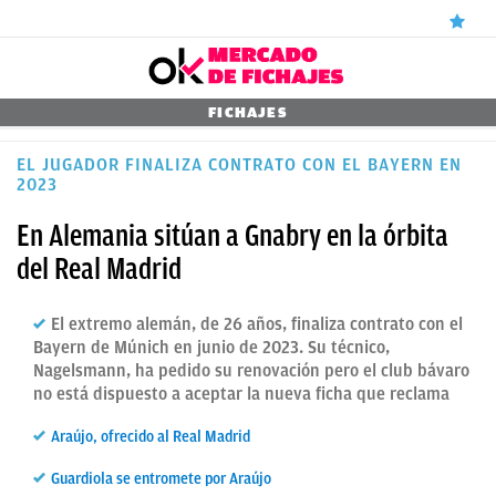
ÚLTIMAS
FICHAJES
NOTICIAS
EL JUGADOR FINALIZA CONTRATO CON EL BAYERN EN
2023
REAL
En Alemania sitúan a Gnabry en la órbita
MADRID
del Real Madrid
BALONCESTO
CANTERA
El extremo alemán, de 26 años, finaliza contrato con el
Bayern de Múnich en junio de 2023. Su técnico,
FICHAJES
Nagelsmann, ha pedido su renovación pero el club bávaro
no está dispuesto a aceptar la nueva ficha que reclama
DIRECTO
Araújo, ofrecido al Real Madrid
FEMENINO
Guardiola se entromete por Araújo
PAPARAZZI