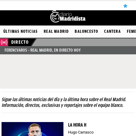
ÚLTIMAS
ÚLTIMAS NOTICIAS
REAL MADRID
BALONCESTO
CANTERA
FEM
NOTICIAS
DIRECTO
FERENCVAROS – REAL MADRID, EN DIRECTO HOY
REAL
MADRID
BALONCESTO
CANTERA
FICHAJES
Sigue las últimas noticias del día y la última hora sobre el Real Madrid.
Información, directos, exclusivas y reportajes sobre el equipo blanco.
DIRECTO
FEMENINO
LA HORA H
Hugo Carrasco
PAPARAZZI