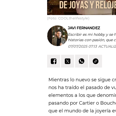
(Foto: COOLthelifestyle)
JAVI FERNANDEZ
Escribir es mi hobby y se 
historias con pasión, que 
nada del mundo.
07/07/2025 07:13
ACTUALI
Mientras lo nuevo se sigue c
nos ha traído el pasado de v
elementos a los que deno
pasando por Cartier o Bouc
que el mundo de la joyería e