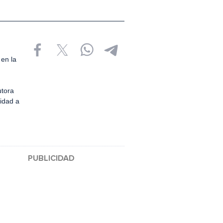
en la
utora
ridad a