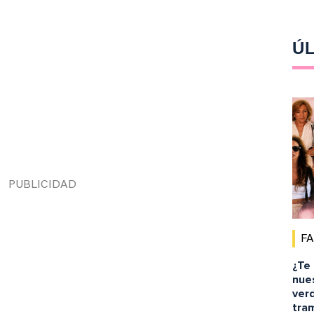
ÚL
F
¿Te
nue
ver
tra