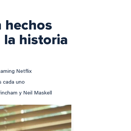
n hechos
 la historia
eaming Netflix
os cada uno
Fincham y Neil Maskell