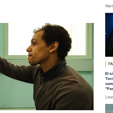
Mar
F
El s
Torr
cump
"Pa
Lour