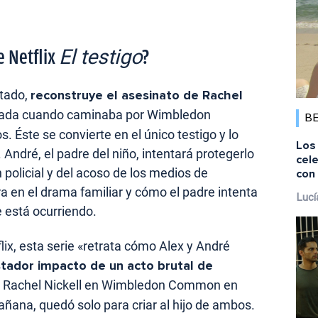
El testigo
e Netflix
?
tado,
reconstruye el asesinato de Rachel
cada cuando caminaba por Wimbledon
B
 Éste se convierte en el único testigo y lo
Los 
 André, el padre del niño, intentará protegerlo
cele
n policial y del acoso de los medios de
con 
a en el drama familiar y cómo el padre intenta
Lucí
e está ocurriendo.
flix, esta serie «retrata cómo Alex y André
stador impacto de un acto brutal de
a Rachel Nickell en Wimbledon Common en
añana, quedó solo para criar al hijo de ambos.