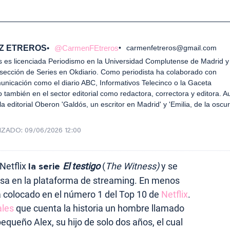
Z ETREROS
@CarmenFEtreros
carmenfetreros@gmail.com
es licenciada Periodismo en la Universidad Complutense de Madrid y 
 sección de Series en Okdiario. Como periodista ha colaborado con
icación como el diario ABC, Informativos Telecinco o la Gaceta
también en el sector editorial como redactora, correctora y editora. A
la editorial Oberon 'Galdós, un escritor en Madrid' y 'Emilia, de la oscu
IZADO:
09/06/2026 12:00
Netflix
la serie
El testigo
(
The Witness)
y se
esa en la plataforma de streaming. En menos
 colocado en el número 1 del Top 10 de
Netflix
.
ales
que cuenta la historia un hombre llamado
equeño Alex, su hijo de solo dos años, el cual