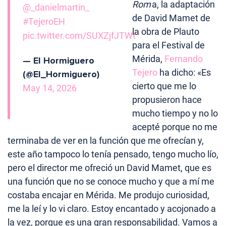
Rom
a, la adaptación
@_danielmartin_
de David Mamet de
#TejeroEH
la obra de Plauto
pic.twitter.com/SUXZjfJTWt
para el Festival de
Mérida,
Fernando
— El Hormiguero
Tejero
ha dicho: «Es
(@El_Hormiguero)
cierto que me lo
May 14, 2026
propusieron hace
mucho tiempo y no lo
acepté porque no me
terminaba de ver en la función que me ofrecían y,
este año tampoco lo tenía pensado, tengo mucho lío,
pero el director me ofreció un David Mamet, que es
una función que no se conoce mucho y que a mí me
costaba encajar en Mérida. Me produjo curiosidad,
me la leí y lo vi claro. Estoy encantado y acojonado a
la vez, porque es una gran responsabilidad. Vamos a