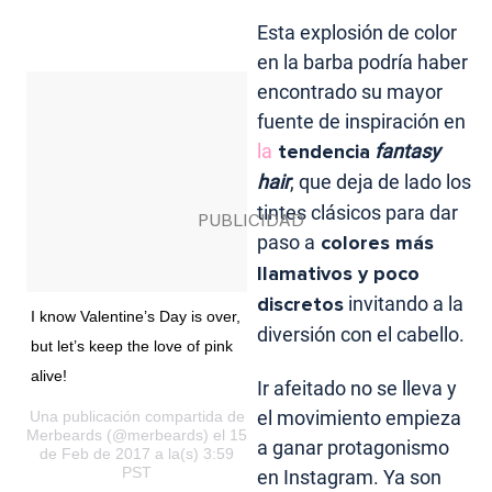
Esta explosión de color
en la barba podría haber
encontrado su mayor
fuente de inspiración en
la
tendencia
fantasy
hair
, que deja de lado los
tintes clásicos para dar
paso a
colores más
llamativos y poco
discretos
invitando a la
I know Valentine’s Day is over,
diversión con el cabello.
but let’s keep the love of pink
alive!
Ir afeitado no se lleva y
el movimiento empieza
Una publicación compartida de
Merbeards (@merbeards) el 15
a ganar protagonismo
de Feb de 2017 a la(s) 3:59
PST
en Instagram. Ya son