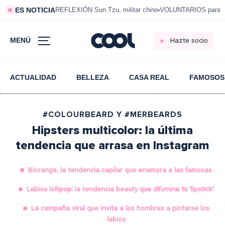
ES NOTICIA
REFLEXIÓN Sun Tzu, militar chino
VOLUNTARIOS para vi
MENÚ
Hazte socio
ACTUALIDAD
BELLEZA
CASA REAL
FAMOSOS
#COLOURBEARD Y #MERBEARDS
Hipsters multicolor: la última
tendencia que arrasa en Instagram
Blorange, la tendencia capilar que enamora a las famosas
Labios lollipop: la tendencia beauty que difumina tu ‘lipstick’
La campaña viral que invita a los hombres a pintarse los
labios