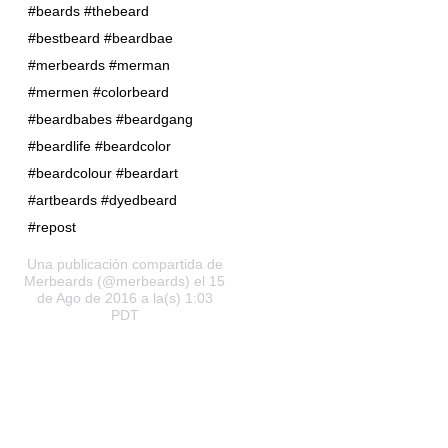
#beards #thebeard
#bestbeard #beardbae
#merbeards #merman
#mermen #colorbeard
#beardbabes #beardgang
#beardlife #beardcolor
#beardcolour #beardart
#artbeards #dyedbeard
#repost
Una publicación compartida de
Merbeards (@merbeards) el 15
de Ago de 2016 a la(s) 1:03
PDT