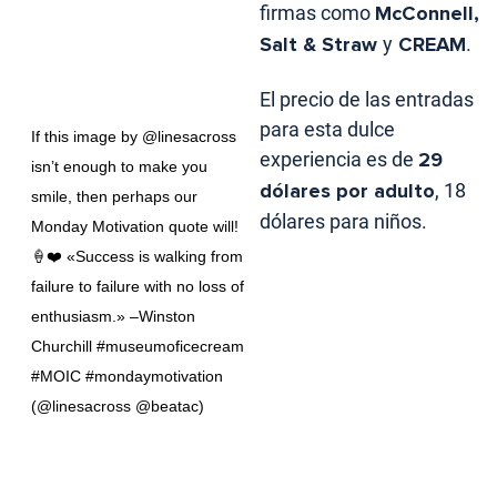
firmas como
McConnell,
Salt & Straw
y
CREAM
.
El precio de las entradas
para esta dulce
If this image by @linesacross
experiencia es de
29
isn’t enough to make you
dólares por adulto
, 18
smile, then perhaps our
dólares para niños.
Monday Motivation quote will!
🍦❤️ «Success is walking from
failure to failure with no loss of
enthusiasm.» –Winston
Churchill #museumoficecream
#MOIC #mondaymotivation
(@linesacross @beatac)