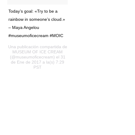
Today’s goal: «Try to be a
rainbow in someone’s cloud.»
– Maya Angelou
#museumoficecream #MOIC
Una publicación compartida de
MUSEUM OF ICE CREAM
(@museumoficecream) el 31
de Ene de 2017 a la(s) 7:29
PST