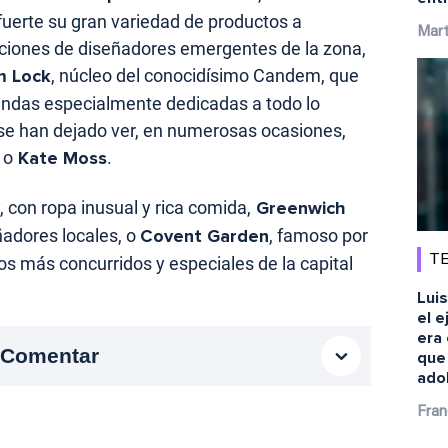
fuerte su gran variedad de productos a
Mart
eaciones de diseñadores emergentes de la zona,
 Lock
, núcleo del conocidísimo Candem, que
iendas especialmente dedicadas a todo lo
e se han dejado ver, en numerosas ocasiones,
e
o
Kate Moss
.
, con ropa inusual y rica comida,
Greenwich
ñadores locales, o
Covent Garden
, famoso por
TE
 los más concurridos y especiales de la capital
Luis
el e
era 
Comentar
que
ado
Fran