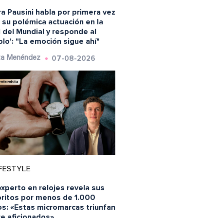
a Pausini habla por primera vez
 su polémica actuación en la
l del Mundial y responde al
blo': "La emoción sigue ahí"
07-08-2026
ta Menéndez
FESTYLE
xperto en relojes revela sus
oritos por menos de 1.000
os: «Estas micromarcas triunfan
re aficionados»