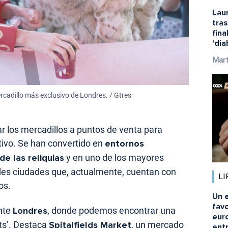
Laur
tras
fina
'dia
Mar
rcadillo más exclusivo de Londres. / Gtres
r los mercadillos a puntos de venta para
tivo. Se han convertido en
entornos
e las reliquias
y en uno de los mayores
ndes ciudades que, actualmente, cuentan con
LI
os.
Un e
fav
nte
Londres
, donde podemos encontrar una
eur
ts’. Destaca
Spitalfields Market
, un mercado
ent