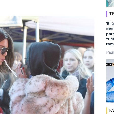
TE
'El 
dest
para
tri
rom
Paul
F