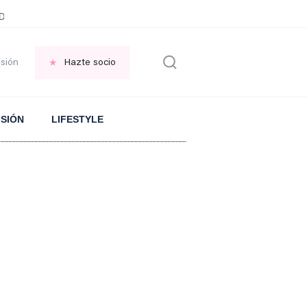
ani García
Infancia AMANCIO ORTEGA
FRASES que decimos en los BAR
esión
Hazte socio
ISIÓN
LIFESTYLE