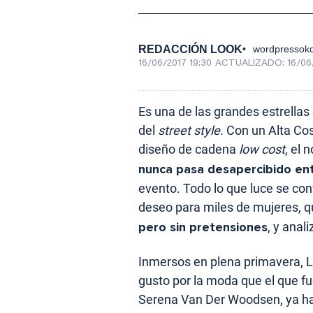
REDACCIÓN LOOK
wordpressokd
16/06/2017 19:30
ACTUALIZADO:
16/06
Es una de las grandes estrellas
del
street style
. Con un Alta Co
diseño de cadena
low cost
, el 
nunca pasa desapercibido entr
evento. Todo lo que luce se co
deseo para miles de mujeres, 
pero sin pretensiones
, y anal
Inmersos en plena primavera, L
gusto por la moda que el que fue
Serena Van Der Woodsen, ya ha