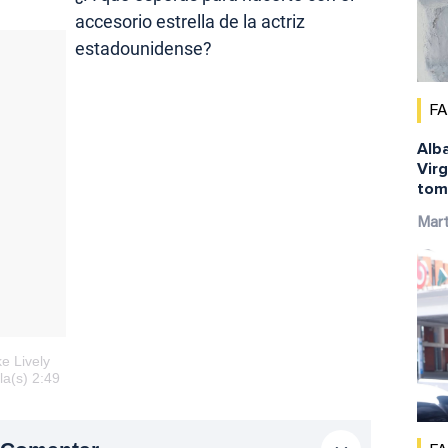
accesorio estrella de la actriz
estadounidense?
F
Alba
Virg
tom
Mar
e Lively
la(s) 2:49