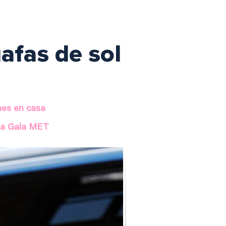
afas de sol
nes en casa
 la Gala MET