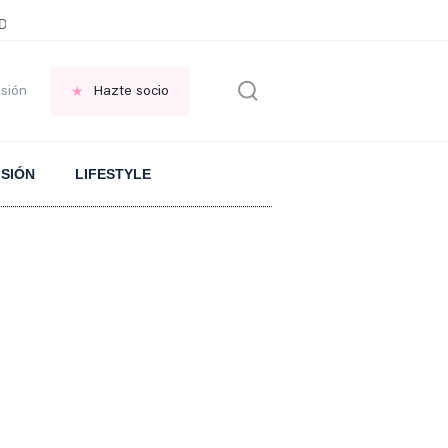
ani García
Infancia AMANCIO ORTEGA
FRASES que decimos en los BAR
esión
Hazte socio
ISIÓN
LIFESTYLE