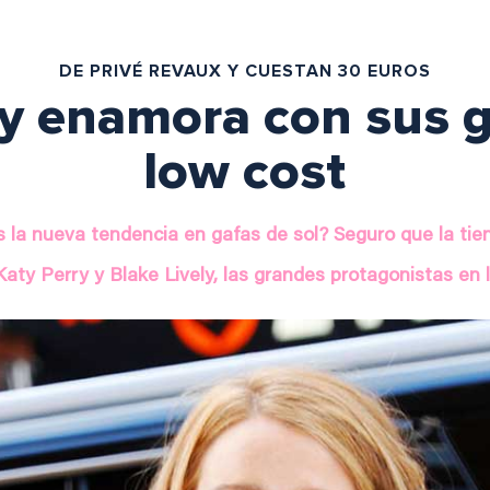
DE PRIVÉ REVAUX Y CUESTAN 30 EUROS
ly enamora con sus g
low cost
 la nueva tendencia en gafas de sol? Seguro que la tie
Katy Perry y Blake Lively, las grandes protagonistas en