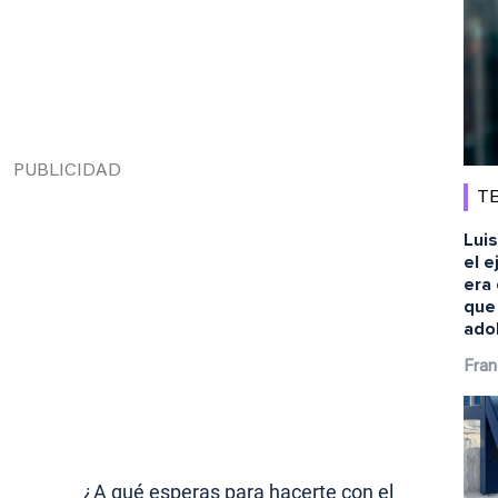
TE
Luis
el e
era 
que
ado
Fran
¿A qué esperas para hacerte con el