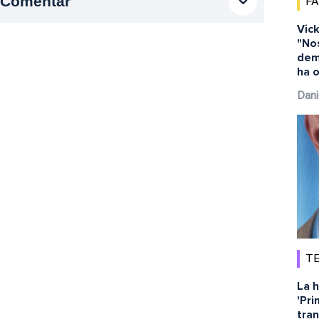
Comentar
F
Vick
"No
dem
ha o
Dani
TE
La h
'Pri
tra