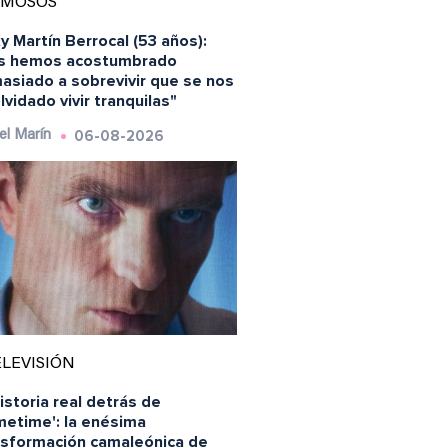
AMOSOS
y Martín Berrocal (53 años):
s hemos acostumbrado
asiado a sobrevivir que se nos
lvidado vivir tranquilas"
06-08-2026
el Marín
LEVISIÓN
istoria real detrás de
metime': la enésima
nsformación camaleónica de