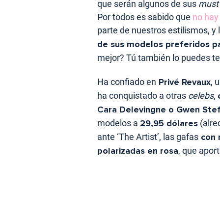
que serán algunos de sus
must
Por todos es sabido que
no hay 
parte de nuestros estilismos, y 
de sus modelos preferidos p
mejor? Tú también lo puedes ten
Ha confiado en
Privé Revaux
, 
ha conquistado a otras
celebs
,
Cara Delevingne o Gwen Stef
modelos a
29,95 dólares
(alre
ante ‘The Artist’, las gafas
con 
polarizadas en rosa
, que apor