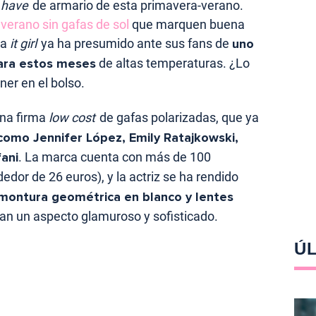
 have
de armario de esta primavera-verano.
verano sin gafas de sol
que marquen buena
la
it girl
ya ha presumido ante sus fans de
uno
ara estos meses
de altas temperaturas. ¿Lo
er en el bolso.
una firma
low cost
de gafas polarizadas, que ya
como Jennifer López, Emily Ratajkowski,
ani
. La marca cuenta con más de 100
dedor de 26 euros), y la actriz se ha rendido
montura geométrica en blanco y lentes
tan un aspecto glamuroso y sofisticado.
ÚL