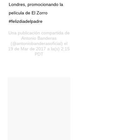
Londres, promocionando la
película de El Zorro
#felizdiadelpadre
Una publicación compartida de
Antonio Banderas
(@antoniobanderasoficial) el
19 de Mar de 2017 a la(s) 2:15
PDT