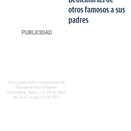
otros famosos a sus
padres
Una publicación compartida de
Tamara Falco Preysler
(@tamara_falco_) el 18 de Mar
de 2017 a la(s) 5:06 PDT