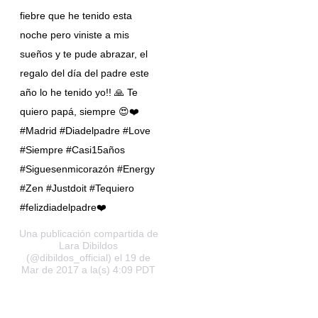
fiebre que he tenido esta
noche pero viniste a mis
sueños y te pude abrazar, el
regalo del día del padre este
año lo he tenido yo!! 🙏 Te
quiero papá, siempre 😍❤️
#Madrid #Diadelpadre #Love
#Siempre #Casi15años
#Siguesenmicorazón #Energy
#Zen #Justdoit #Tequiero
#felizdiadelpadre❤️
Una publicación compartida de
Lara Dibildos
(@dibildos_official) el 19 de
Mar de 2017 a la(s) 4:09 PDT