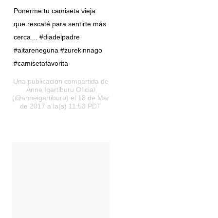
Ponerme tu camiseta vieja
que rescaté para sentirte más
cerca… #diadelpadre
#aitareneguna #zurekinnago
#camisetafavorita
Una publicación compartida de
Anne Igartiburu Oficial
(@anneigartiburu) el 18 de Mar
de 2017 a la(s) 11:53 PDT