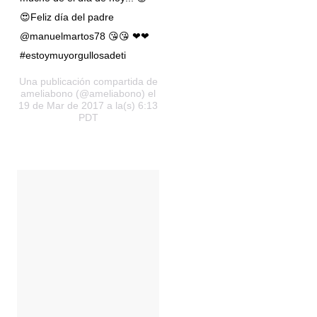
😍Feliz día del padre
@manuelmartos78 😘😘 ❤❤
#estoymuyorgullosadeti
Una publicación compartida de
ameliabono (@ameliabono) el
19 de Mar de 2017 a la(s) 6:13
PDT