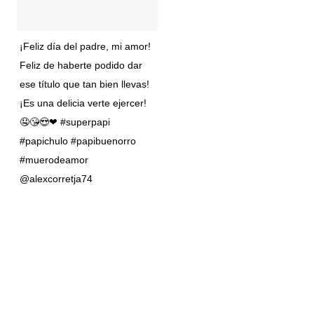
¡Feliz día del padre, mi amor!
Feliz de haberte podido dar
ese título que tan bien llevas!
¡Es una delicia verte ejercer!
🤤😘😍❤ #superpapi
#papichulo #papibuenorro
#muerodeamor
@alexcorretja74