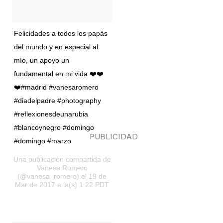
Felicidades a todos los papás
del mundo y en especial al
mío, un apoyo un
fundamental en mi vida ❤️❤️
❤️#madrid #vanesaromero
#diadelpadre #photography
#reflexionesdeunarubia
#blancoynegro #domingo
#domingo #marzo
Una publicación compartida de
Vanesa Romero
(@vanesa_romero) el 19 de
Mar de 2017 a la(s) 1:22 PDT