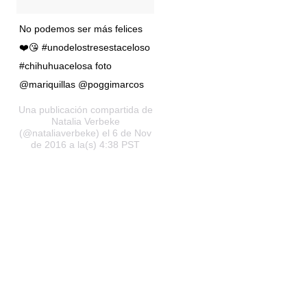
No podemos ser más felices
❤️😘 #unodelostresestaceloso
#chihuhuacelosa foto
@mariquillas @poggimarcos
Una publicación compartida de
Natalia Verbeke
(@nataliaverbeke) el 6 de Nov
de 2016 a la(s) 4:38 PST