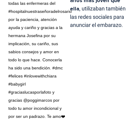
años más joven que
todas las enfermeras del
ella
, utilizaban también
#hospitalnuestraseñoradelrosario
las redes sociales para
por la paciencia, atención
anunciar el embarazo.
ayuda y cariño y gracias a la
hermana Josefina por su
implicación, su cariño, sus
sabios consejos y amor en
todo lo que hace. Conocerla
ha sido una bendición. #dmc
#felices #inlovewithchiara
#babygirl
#graciaslucasporlafoto y
gracias @poggimarcos por
todo tu amor incondicional y
por ser un padrazo. Te amo❤️