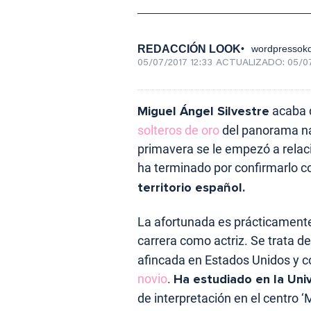
REDACCIÓN LOOK
wordpressokd
05/07/2017 12:33
ACTUALIZADO:
05/07
Miguel Ángel Silvestre
acaba d
solteros de oro
del panorama nac
primavera se le empezó a relacio
ha terminado por confirmarlo c
territorio español.
La afortunada es prácticament
carrera como actriz. Se trata d
afincada en Estados Unidos y c
novio
.
Ha estudiado en la Uni
de interpretación en el centro ‘