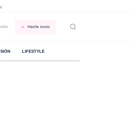
vir GRATIS en una ISLA en GRECIA
Psicología personas que JUSTIFICAN t
esión
Hazte socio
ISIÓN
LIFESTYLE