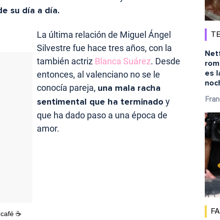
e su día a día.
La última relación de Miguel Ángel
TE
Silvestre fue hace tres años, con la
Netf
también actriz
Blanca Suárez
. Desde
rom
es l
entonces, al valenciano no se le
noc
conocía pareja,
una mala racha
Fran
sentimental que ha terminado
y
que ha dado paso a una época de
amor.
F
café ☕️