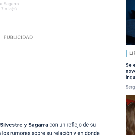
ia Sagarra
7 a la(s)
LI
Se 
nov
inq
Serg
Silvestre y Sagarra
con un reflejo de su
n los rumores sobre su relación y en donde