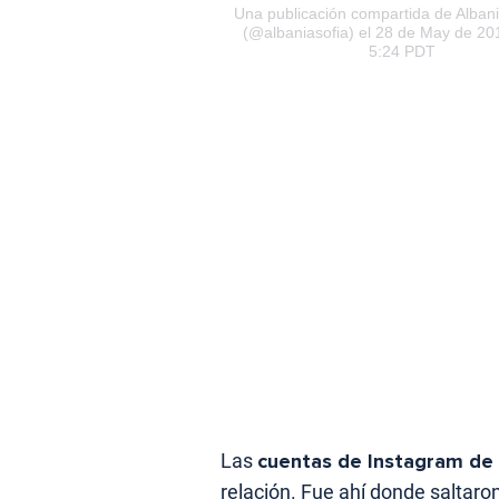
Una publicación compartida de Alban
(@albaniasofia) el 28 de May de 201
5:24 PDT
Las
cuentas de Instagram de 
relación. Fue ahí donde saltaro