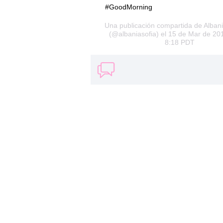
#GoodMorning
Una publicación compartida de Alban
(@albaniasofia) el 15 de Mar de 201
8:18 PDT