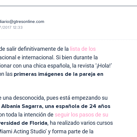
iario@gtresonline.com
/2017 12:33
e salir definitivamente de la
lista de los
ional e internacional. Si bien durante la
nar con una chica española, la revista ‘¡Hola!’
on las
primeras imágenes de la pareja en
e una desconocida, pues está empezando su
e
Albania Sagarra, una española de 24 años
on toda la intención de
seguir los pasos de su
versidad de Florida
, ha realizado varios cursos
Miami Acting Studio’ y forma parte de la