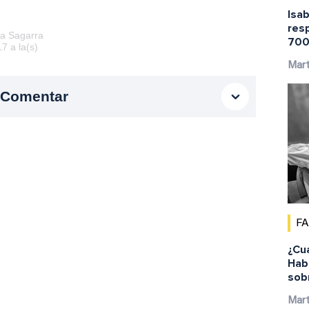
Isab
res
ia Sagarra
700
7 a la(s)
Mar
Comentar
F
¿Cu
Habi
sob
Mar