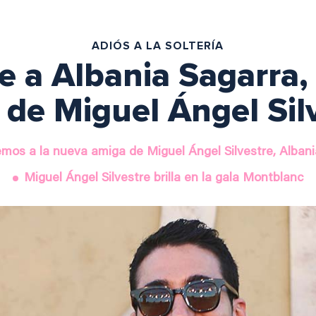
ADIÓS A LA SOLTERÍA
 a Albania Sagarra,
 de Miguel Ángel Sil
mos a la nueva amiga de Miguel Ángel Silvestre, Albani
Miguel Ángel Silvestre brilla en la gala Montblanc