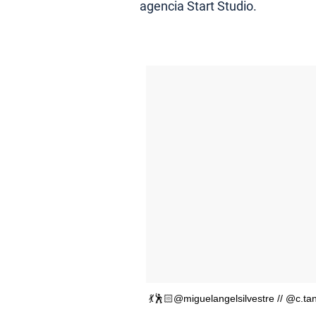
agencia Start Studio.
💃🕺🏻@miguelangelsilvestre // @c.t