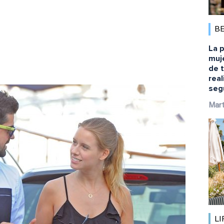
B
La p
muj
de 
rea
seg
Mart
LI