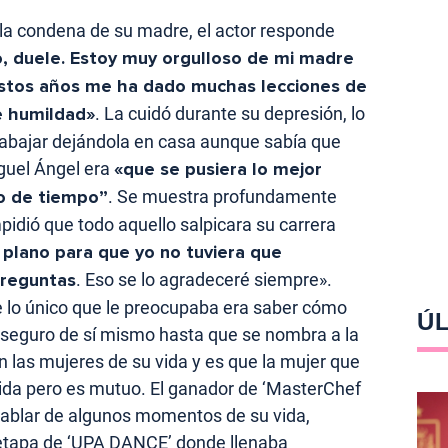
 la condena de su madre, el actor responde
, duele. Estoy muy orgulloso de mi madre
 estos años me ha dado muchas lecciones de
de humildad»
. La cuidó durante su depresión, lo
trabajar dejándola en casa aunque sabía que
iguel Ángel era
«que se pusiera lo mejor
to de tiempo”
. Se muestra profundamente
idió que todo aquello salpicara su carrera
plano para que yo no tuviera que
preguntas
. Eso se lo agradeceré siempre».
e lo único que le preocupaba era saber cómo
ÚL
 seguro de sí mismo hasta que se nombra a la
 las mujeres de su vida y es que la mujer que
a vida pero es mutuo. El ganador de ‘MasterChef
 hablar de algunos momentos de su vida,
 etapa de ‘UPA DANCE’ donde llenaba