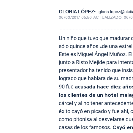
GLORIA LÓPEZ
gloria.lopez@okdi
06/03/2017 05:50
ACTUALIZADO:
06/0
Un niño que tuvo que madurar de
sólo quince años «de una estre
Este es Miguel Ángel Muñoz. El 
junto a Risto Mejide para intent
presentador ha tenido que insis
logrado que hablara de su mad
90 fue
acusada hace diez años
los clientes de un hotel mal
cárcel y al no tener antecedent
éxito cayó en picado y fue ahí
como pitonisa al desvelarse que
casas de los famosos.
Cayó en 