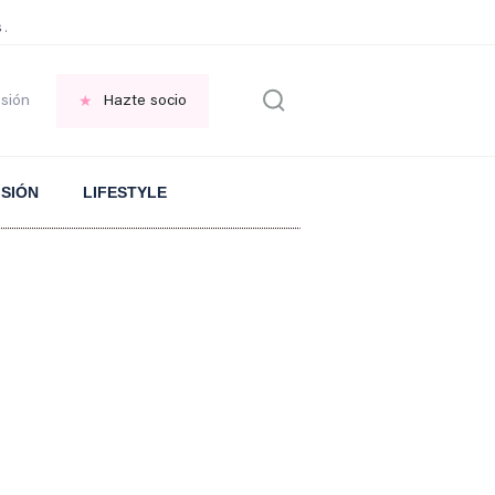
 Aranguren sobre el ARROZ
PLANTA en el jardin
FRASE replantearse la VID
esión
Hazte socio
ISIÓN
LIFESTYLE