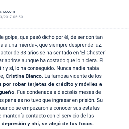
ario.com
3/2017 05:50
 golpe, que pasó dicho por él, de ser con tan
lla a una mierda», que siempre desprende luz.
actor de 33 años se ha sentado en ‘El Chester’
ar abrirse aunque ha costado que lo hiciera. El
tir y sí, lo ha conseguido. Nunca nadie había
re,
Cristina Blanco
. La famosa vidente de los
 por robar tarjetas de crédito y móviles a
agueño
. Fue condenada a dieciséis meses de
es penales no tuvo que ingresar en prisión. Su
, cuando se empezaron a conocer sus estafas
 mantenía contacto con el servicio de las
depresión y ahí, se alejó de los focos.