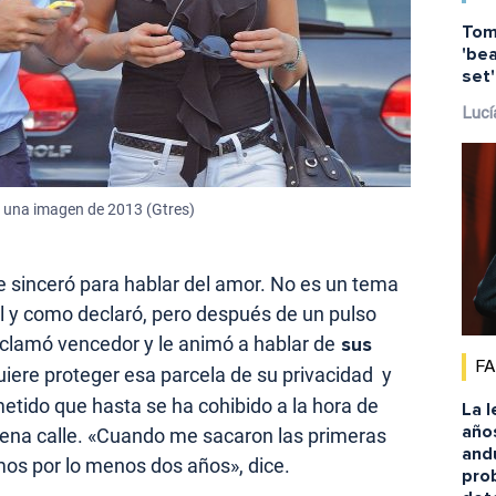
Tom
'bea
set
Lucí
 una imagen de 2013 (Gtres)
 sinceró para hablar del amor. No es un tema
al y como declaró, pero después de un pulso
roclamó vencedor y le animó a hablar de
sus
F
uiere proteger esa parcela de su privacidad y
metido que hasta se ha cohibido a la hora de
La l
año
plena calle. «Cuando me sacaron las primeras
andu
mos por lo menos dos años», dice.
pro