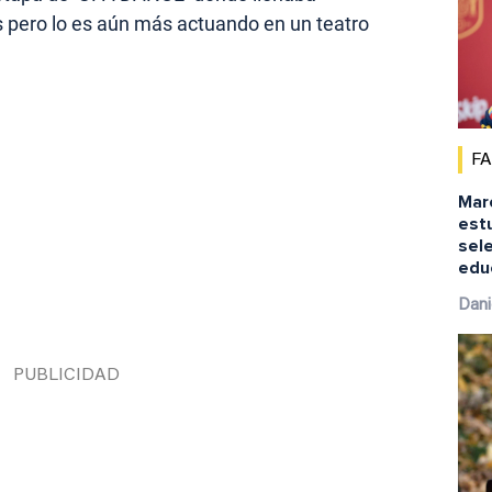
 pero lo es aún más actuando en un teatro
F
Marc
est
sele
educ
Dani