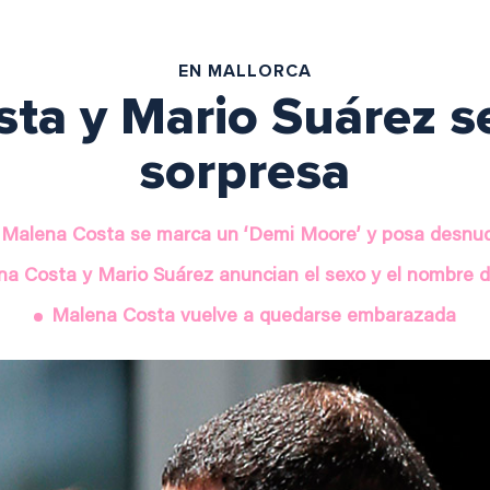
EN MALLORCA
ta y Mario Suárez s
sorpresa
Malena Costa se marca un ‘Demi Moore’ y posa desnu
a Costa y Mario Suárez anuncian el sexo y el nombre d
Malena Costa vuelve a quedarse embarazada