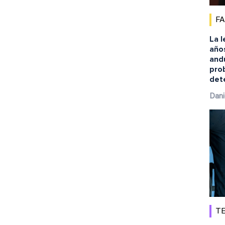
F
La l
año
andu
pro
det
Dani
TE