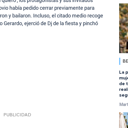
í quiero’, los protagonistas y sus invitados
novio había pedido cerrar previamente para
eron y bailaron. Incluso, el citado medio recoge
o Gerardo, ejerció de Dj de la fiesta y pinchó
B
La p
muj
de 
rea
seg
Mart