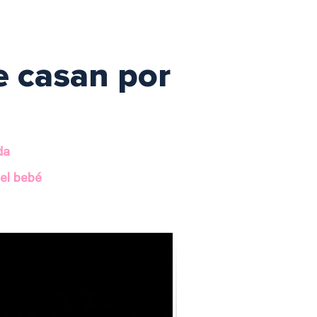
e casan por
da
el bebé