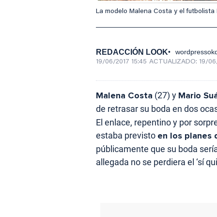
La modelo Malena Costa y el futbolista
REDACCIÓN LOOK
wordpressokd
19/06/2017 15:45
ACTUALIZADO:
19/06
Malena Costa
(27) y
Mario Su
de retrasar su boda en dos oca
El enlace, repentino y por sorpr
estaba previsto
en los planes 
públicamente que su boda sería 
allegada no se perdiera el ‘sí qui