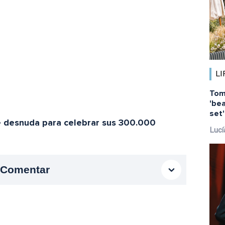
LI
Tom
'bea
set
e desnuda para celebrar sus 300.000
Lucí
Comentar