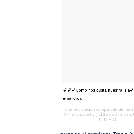
💕💕💕Como nos gusta nuestra isla
#mallorca
Una publicación compartida de mal
(@malenacosta7) el 16 de Jun de 201
6:02 PDT