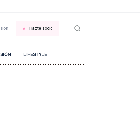
 Aranguren sobre el ARROZ
PLANTA en el jardin
FRASE replantearse la VID
esión
Hazte socio
ISIÓN
LIFESTYLE