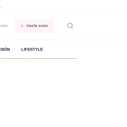
 Aranguren sobre el ARROZ
PLANTA en el jardin
FRASE replantearse la VID
esión
Hazte socio
ISIÓN
LIFESTYLE