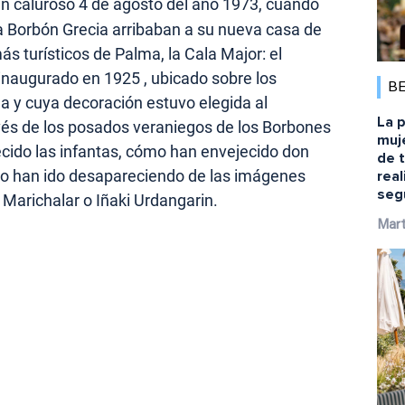
n caluroso 4 de agosto del año 1973, cuando
ia Borbón Grecia arribaban a su nueva casa de
s turísticos de Palma, la Cala Major: el
 inaugurado en 1925 , ubicado sobre los
B
a y cuya decoración estuvo elegida al
La p
avés de los posados veraniegos de los Borbones
muj
cido las infantas, cómo han envejecido don
de 
mo han ido desapareciendo de las imágenes
rea
seg
arichalar o Iñaki Urdangarin.
Mart