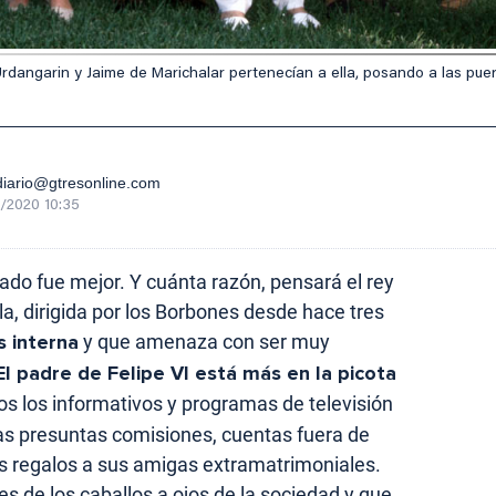
rdangarin y Jaime de Marichalar pertenecían a ella, posando a las puer
iario@gtresonline.com
/2020 10:35
ado fue mejor. Y cuánta razón, pensará el rey
a, dirigida por los Borbones desde hace tres
is interna
y que amenaza con ser muy
El padre de Felipe VI está más en la picota
s los informativos y programas de televisión
las presuntas comisiones, cuentas fuera de
s regalos a sus amigas extramatrimoniales.
es de los caballos a ojos de la sociedad y que