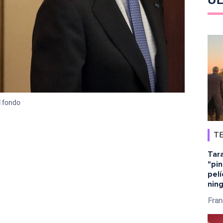
l fondo
TE
Tara
"pin
pelí
ning
Fran