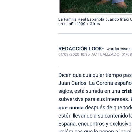
La Familia Real Española cuando Iñaki U
en el año 1999 / Gtres
REDACCIÓN LOOK
wordpressokd
01/08/2020 10:35
ACTUALIZADO:
01/08
Dicen que cualquier tiempo pas
Juan Carlos. La Corona español
siglos, está sumida en una
cris
subversiva para sus intereses.
que nunca
después de que todo
estén llevando a su contenido 
España, encuentros y exclusivo
Polémicas que le ponen a los pi