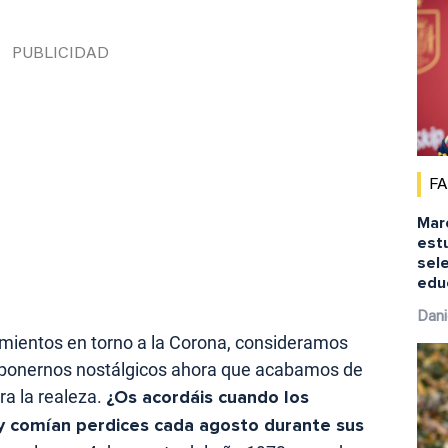
F
Marc
est
sele
educ
Dani
ientos en torno a la Corona, consideramos
ponernos nostálgicos ahora que acabamos de
a la realeza.
¿Os acordáis cuando los
y comían perdices cada agosto durante sus