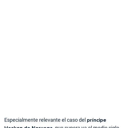
Especialmente relevante el caso del
príncipe
Haakon de Noruega
, que supera ya el medio siglo