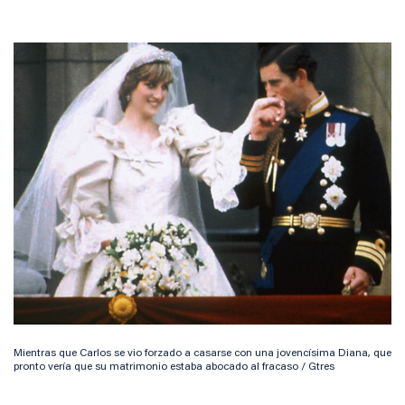
Mientras que Carlos se vio forzado a casarse con una jovencísima Diana, que
pronto vería que su matrimonio estaba abocado al fracaso / Gtres