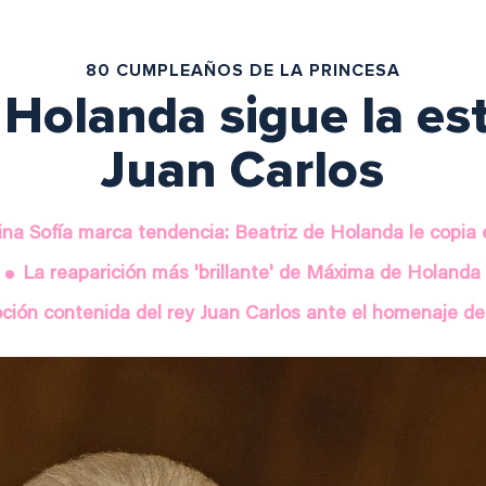
80 CUMPLEAÑOS DE LA PRINCESA
 Holanda sigue la est
Juan Carlos
ina Sofía marca tendencia: Beatriz de Holanda le copia 
La reaparición más 'brillante' de Máxima de Holanda
ión contenida del rey Juan Carlos ante el homenaje de 