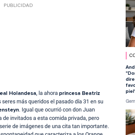
C
And
"Dor
dir
favo
piel
eal Holandesa
, la ahora
princesa Beatriz
s seres más queridos el pasado día 31 en su
Gem
kensteyn
. Igual que ocurrió con don Juan
ta de invitados a esta comida privada, pero
serie de imágenes de una cita tan importante.
spontaneidad que caracteriza a los Orange.