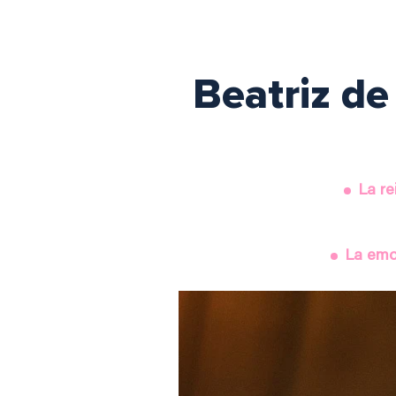
Beatriz de
La re
La emoc