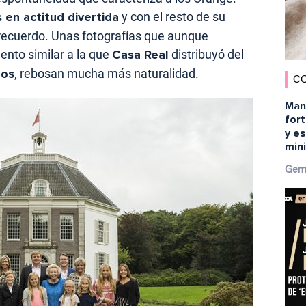
 en actitud divertida
y con el resto de su
 recuerdo. Unas fotografías que aunque
nto similar a la que
Casa Real
distribuyó del
los
, rebosan mucha más naturalidad.
C
Man
fort
y es
min
Gem