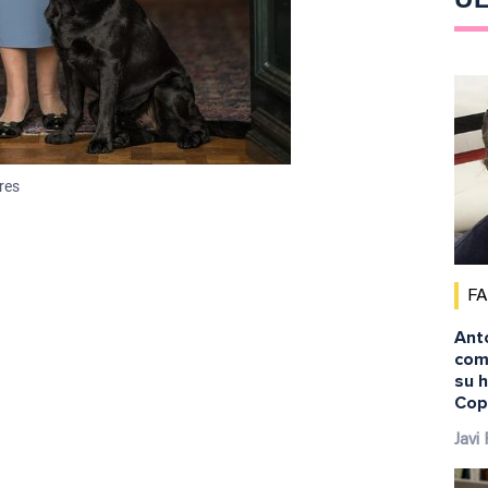
res
F
Ant
comi
su 
Cop
Javi