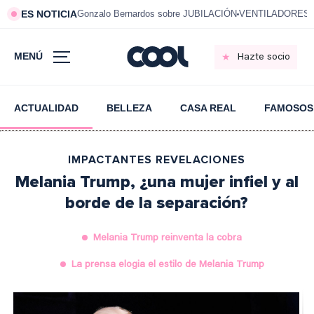
ES NOTICIA
Gonzalo Bernardos sobre JUBILACIÓN
VENTILADORES e
MENÚ
Hazte socio
ACTUALIDAD
BELLEZA
CASA REAL
FAMOSOS
IMPACTANTES REVELACIONES
Melania Trump, ¿una mujer infiel y al
borde de la separación?
Melania Trump reinventa la cobra
La prensa elogia el estilo de Melania Trump