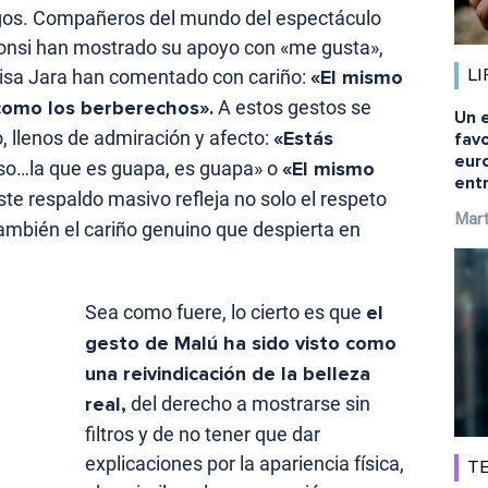
gos. Compañeros del mundo del espectáculo
Fonsi han mostrado su apoyo con «me gusta»,
isa Jara han comentado con cariño:
«El mismo
LI
como los berberechos».
A estos gestos se
Un e
, llenos de admiración y afecto:
«Estás
fav
eur
so…la que es guapa, es guapa» o
«El mismo
ent
Este respaldo masivo refleja no solo el respeto
Mart
también el cariño genuino que despierta en
Sea como fuere, lo cierto es que
el
gesto de Malú ha sido visto como
una reivindicación de la belleza
real,
del derecho a mostrarse sin
filtros y de no tener que dar
explicaciones por la apariencia física,
TE