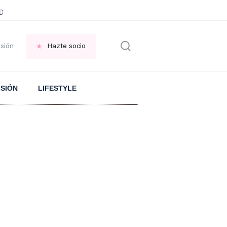
ani García
Infancia AMANCIO ORTEGA
FRASES que decimos en los BAR
esión
Hazte socio
ISIÓN
LIFESTYLE