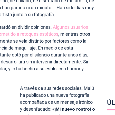
ído, he bailado, he disfrutado de mi familia, he
 han parado ni un minuto… ¡Han sido días muy
artista junto a su fotografía
.
ardó en dividir opiniones.
Algunos usuarios
ometido a retoques estéticos
, mientras otros
ente se veía distinto por factores como la
encia de maquillaje. En medio de esta
tante optó por el silencio durante unos días,
desarrollara sin intervenir directamente. Sin
ar, y lo ha hecho a su estilo: con humor y
A través de sus redes sociales, Malú
ha publicado una nueva fotografía
ÚL
acompañada de un mensaje irónico
y desenfadado:
«¡Mi nuevo rostro! o