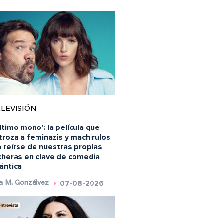
LEVISIÓN
último mono': la película que
roza a feminazis y machirulos
 reírse de nuestras propias
ncheras en clave de comedia
ántica
07-08-2026
a M. Gonzálvez