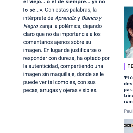
el viejo… o el de siempre… ya no
lo sé…»
. Con estas palabras, la
intérprete de
Aprendiz
y
Blanco y
Negro
zanja la polémica, dejando
claro que no da importancia a los
comentarios ajenos sobre su
imagen. En lugar de justificarse o
responder con dureza, ha optado por
la autenticidad, compartiendo una
TE
imagen sin maquillaje, donde se le
'El 
puede ver tal como es, con sus
dest
para
pecas, arrugas y ojeras visibles.
tri
rom
Paul