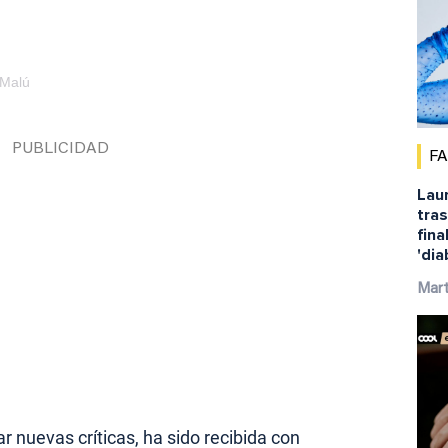
 Malú
F
Laur
tras
fina
'dia
Mar
r nuevas críticas, ha sido recibida con