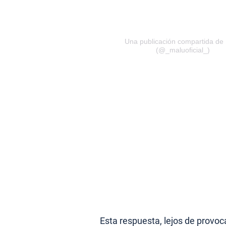
Una publicación compartida de
(@_maluoficial_)
Esta respuesta, lejos de provoca