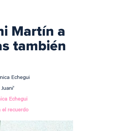
i Martín a
as también
ónica Echegui
 Juani'
nica Echegui
 el recuerdo