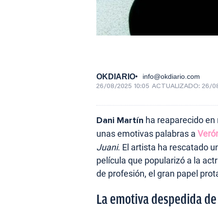
OKDIARIO
info@okdiario.com
26/08/2025 10:05
ACTUALIZADO:
26/0
Dani Martín
ha reaparecido en 
unas emotivas palabras a
Veró
Juani
. El artista ha rescatado
película que popularizó a la ac
de profesión, el gran papel prot
La emotiva despedida de 