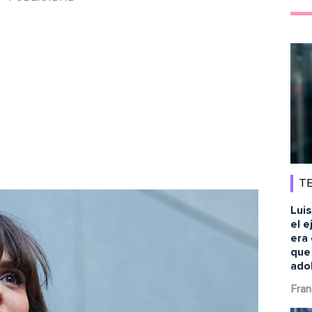
TE
Luis
el e
era 
que
ado
Fran