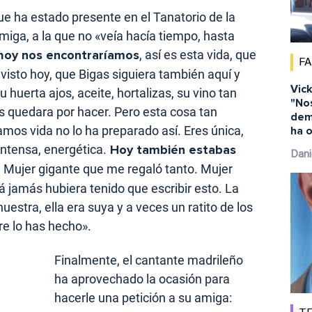
e ha estado presente en el Tanatorio de la
miga, a la que no «veía hacía tiempo, hasta
hoy nos encontraríamos
, así es esta vida, que
F
 visto hoy, que Bigas siguiera también aquí y
Vick
 huerta ajos, aceite, hortalizas, su vino tan
"No
os quedara por hacer. Pero esta cosa tan
dem
mos vida no lo ha preparado así. Eres única,
ha o
 intensa, energética.
Hoy también estabas
Dani
. Mujer gigante que me regaló tanto. Mujer
á jamás hubiera tenido que escribir esto. La
nuestra, ella era suya y a veces un ratito de los
re lo has hecho».
Finalmente, el cantante madrileño
ha aprovechado la ocasión para
hacerle una petición a su amiga: