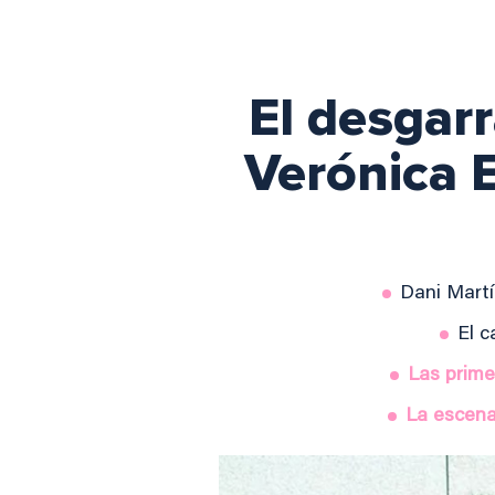
El desgar
Verónica 
Dani Martí
El c
Las prime
La escena