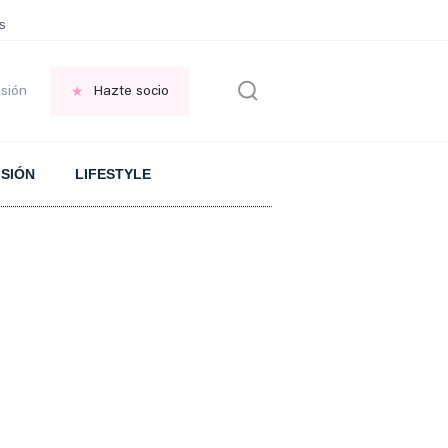
sonas que piden PERDÓN por todo
PLANTA de huerta repelente de MOSQU
esión
Hazte socio
ISIÓN
LIFESTYLE