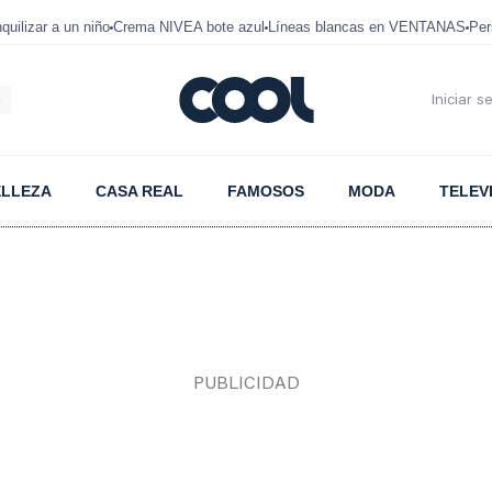
uilizar a un niño
Crema NIVEA bote azul
Líneas blancas en VENTANAS
Per
6
Iniciar s
ELLEZA
CASA REAL
FAMOSOS
MODA
TELEV