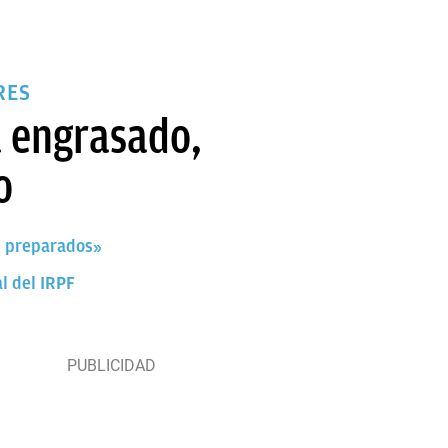
RES
á engrasado,
o
s preparados»
l del IRPF