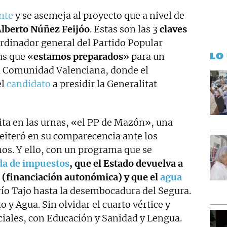
nte
y se asemeja al proyecto que a nivel de
lberto Núñez Feijóo
. Estas son las 3
claves
ordinador general del Partido Popular
LO
as que «
estamos preparados
» para un
 la Comunidad Valenciana, donde el
el
candidato
a presidir la Generalitat
ita en las urnas, «el PP de Mazón», una
eiteró en su comparecencia ante los
os. Y ello, con un programa que se
da de impuestos
, que el Estado devuelva a
n (financiación autonómica) y que el
agua
río Tajo hasta la desembocadura del Segura.
 y Agua. Sin olvidar el cuarto vértice y
ciales, con Educación y Sanidad y Lengua.