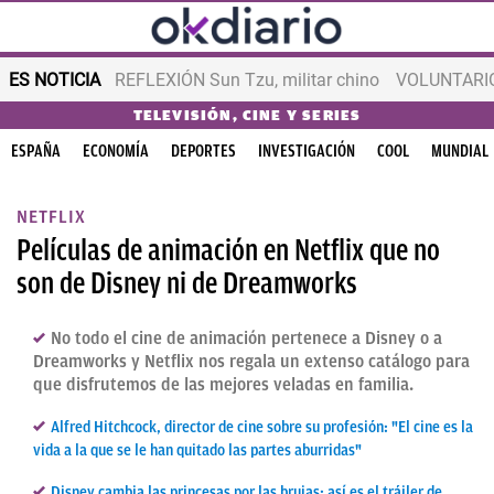
ES NOTICIA
REFLEXIÓN Sun Tzu, militar chino
VOLUNTARIOS
TELEVISIÓN, CINE Y SERIES
ESPAÑA
ECONOMÍA
DEPORTES
INVESTIGACIÓN
COOL
MUNDIAL
NETFLIX
Películas de animación en Netflix que no
son de Disney ni de Dreamworks
No todo el cine de animación pertenece a Disney o a
Dreamworks y Netflix nos regala un extenso catálogo para
que disfrutemos de las mejores veladas en familia.
Alfred Hitchcock, director de cine sobre su profesión: "El cine es la
vida a la que se le han quitado las partes aburridas"
Disney cambia las princesas por las brujas: así es el tráiler de