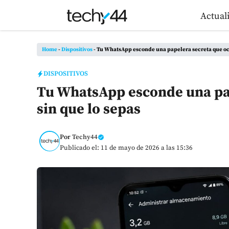
Saltar
Actual
al
contenido
Home
-
Dispositivos
-
Tu WhatsApp esconde una papelera secreta que ocu
DISPOSITIVOS
Tu WhatsApp esconde una pap
sin que lo sepas
Por
Techy44
Publicado el: 11 de mayo de 2026 a las 15:36