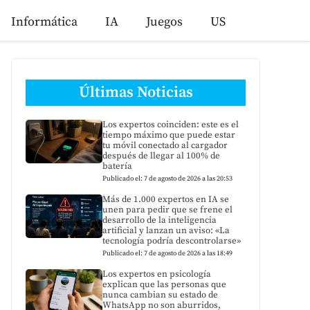
Informática
IA
Juegos
US
Últimas Noticias
Los expertos coinciden: este es el
tiempo máximo que puede estar
tu móvil conectado al cargador
después de llegar al 100% de
batería
Publicado el: 7 de agosto de 2026 a las 20:53
Más de 1.000 expertos en IA se
unen para pedir que se frene el
desarrollo de la inteligencia
artificial y lanzan un aviso: «La
tecnología podría descontrolarse»
Publicado el: 7 de agosto de 2026 a las 18:49
Los expertos en psicología
explican que las personas que
nunca cambian su estado de
WhatsApp no son aburridos,