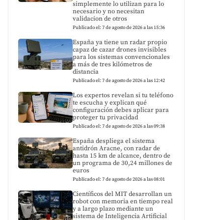
simplemente lo utilizan para lo
necesario y no necesitan
validacion de otros
Publicado el: 7 de agosto de 2026 a las 15:36
España ya tiene un radar propio
capaz de cazar drones invisibles
para los sistemas convencionales
a más de tres kilómetros de
distancia
Publicado el: 7 de agosto de 2026 a las 12:42
Los expertos revelan si tu teléfono
te escucha y explican qué
configuración debes aplicar para
proteger tu privacidad
Publicado el: 7 de agosto de 2026 a las 09:38
España despliega el sistema
antidrón Aracne, con radar de
hasta 15 km de alcance, dentro de
un programa de 30,24 millones de
euros
Publicado el: 7 de agosto de 2026 a las 08:01
Científicos del MIT desarrollan un
robot con memoria en tiempo real
y a largo plazo mediante un
sistema de Inteligencia Artificial