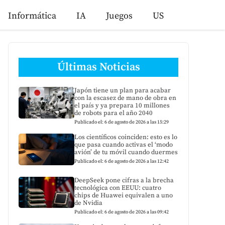
Informática
IA
Juegos
US
Últimas Noticias
Japón tiene un plan para acabar
con la escasez de mano de obra en
el país y ya prepara 10 millones
de robots para el año 2040
Publicado el: 6 de agosto de 2026 a las 15:29
Los científicos coinciden: esto es lo
que pasa cuando activas el ‘modo
avión’ de tu móvil cuando duermes
Publicado el: 6 de agosto de 2026 a las 12:42
DeepSeek pone cifras a la brecha
tecnológica con EEUU: cuatro
chips de Huawei equivalen a uno
de Nvidia
Publicado el: 6 de agosto de 2026 a las 09:42