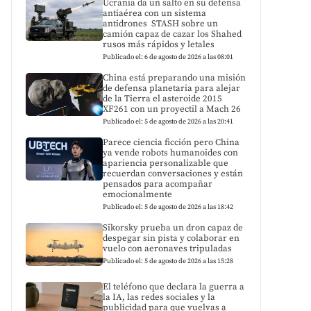
Ucrania da un salto en su defensa
antiaérea con un sistema
antidrones STASH sobre un
camión capaz de cazar los Shahed
rusos más rápidos y letales
Publicado el: 6 de agosto de 2026 a las 08:01
China está preparando una misión
de defensa planetaria para alejar
de la Tierra el asteroide 2015
XF261 con un proyectil a Mach 26
Publicado el: 5 de agosto de 2026 a las 20:41
Parece ciencia ficción pero China
ya vende robots humanoides con
apariencia personalizable que
recuerdan conversaciones y están
pensados para acompañar
emocionalmente
Publicado el: 5 de agosto de 2026 a las 18:42
Sikorsky prueba un dron capaz de
despegar sin pista y colaborar en
vuelo con aeronaves tripuladas
Publicado el: 5 de agosto de 2026 a las 15:28
El teléfono que declara la guerra a
la IA, las redes sociales y la
publicidad para que vuelvas a