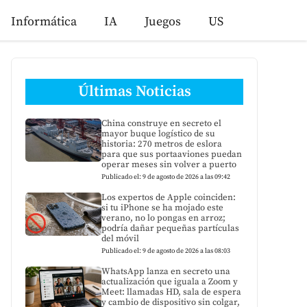
Informática
IA
Juegos
US
Últimas Noticias
China construye en secreto el
mayor buque logístico de su
historia: 270 metros de eslora
para que sus portaaviones puedan
operar meses sin volver a puerto
Publicado el: 9 de agosto de 2026 a las 09:42
Los expertos de Apple coinciden:
si tu iPhone se ha mojado este
verano, no lo pongas en arroz;
podría dañar pequeñas partículas
del móvil
Publicado el: 9 de agosto de 2026 a las 08:03
WhatsApp lanza en secreto una
actualización que iguala a Zoom y
Meet: llamadas HD, sala de espera
y cambio de dispositivo sin colgar,