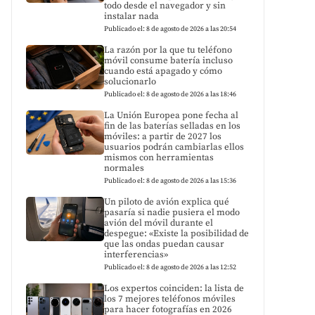
todo desde el navegador y sin
instalar nada
Publicado el: 8 de agosto de 2026 a las 20:54
La razón por la que tu teléfono
móvil consume batería incluso
cuando está apagado y cómo
solucionarlo
Publicado el: 8 de agosto de 2026 a las 18:46
La Unión Europea pone fecha al
fin de las baterías selladas en los
móviles: a partir de 2027 los
usuarios podrán cambiarlas ellos
mismos con herramientas
normales
Publicado el: 8 de agosto de 2026 a las 15:36
Un piloto de avión explica qué
pasaría si nadie pusiera el modo
avión del móvil durante el
despegue: «Existe la posibilidad de
que las ondas puedan causar
interferencias»
Publicado el: 8 de agosto de 2026 a las 12:52
Los expertos coinciden: la lista de
los 7 mejores teléfonos móviles
para hacer fotografías en 2026