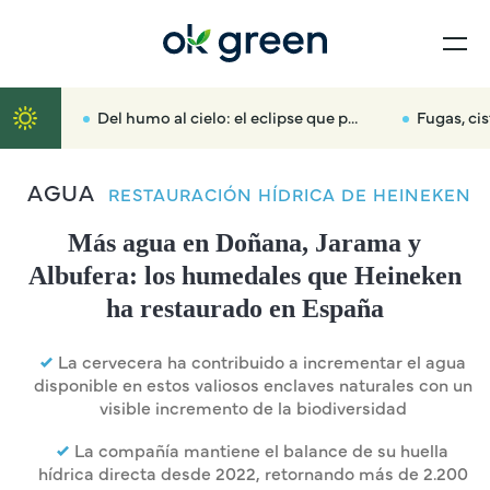
Del humo al cielo: el eclipse que puede reconciliarnos con el territorio
Fugas, cisternas rotas o una o
AGUA
RESTAURACIÓN HÍDRICA DE HEINEKEN
Más agua en Doñana, Jarama y
Albufera: los humedales que Heineken
ha restaurado en España
La cervecera ha contribuido a incrementar el agua
disponible en estos valiosos enclaves naturales con un
visible incremento de la biodiversidad
La compañía mantiene el balance de su huella
hídrica directa desde 2022, retornando más de 2.200