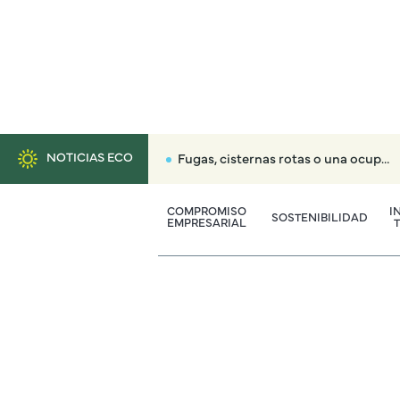
NOTICIAS ECO
Fugas, cisternas rotas o una ocupación: así alerta el Canal de Isabel II si consumes más agua en tu casa
COMPROMISO
I
SOSTENIBILIDAD
EMPRESARIAL