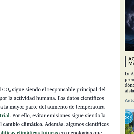
AG
ME
La A
pron
dónd
 CO₂ sigue siendo el responsable principal del
aisl
or la actividad humana. Los datos científicos
Anto
a la mayor parte del aumento de temperatura
trial
. Por ello, evitar emisiones sigue siendo la
cambio climático
el
. Además, algunos científicos
olíticas climáticas futuras
en tecnologías que