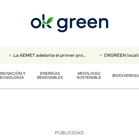
La AEMET adelanta el primer pronóstico oficial para el eclipse total: dónde habrá nubes y tormentas aisladas
OKGREEN localiza en Madrid el nuevo radar que multará
NNOVACIÓN Y
ENERGÍAS
MOVILIDAD
BIODIVERSID
TECNOLOGÍA
RENOVABLES
SOSTENIBLE