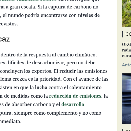
a a gran escala. Si la captura de carbono no
niveles de
, el mundo podría encontrarse con
revistos.
C
caz
OKGR
rada
dentro de la respuesta al cambio climático,
euro
les difíciles de descarbonizar, pero no debe
Anto
reducir
concluyen los expertos. El
las emisiones
lema crezca es la prioridad. Con el avance de las
lucha
nsisten en que la
contra el calentamiento
n de medidas
reducción de emisiones
como la
, la
desarrollo
s de absorber carbono y el
ptura, siempre como complemento y no como
nmediata.