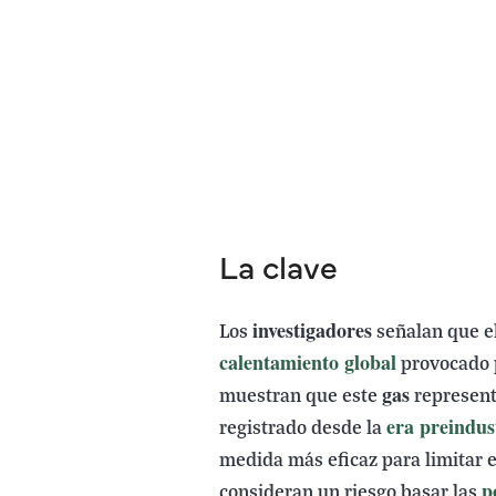
La clave
investigadores
Los
señalan que el
calentamiento global
provocado p
gas
muestran que este
represent
era preindus
registrado desde la
medida más eficaz para limitar 
p
consideran un riesgo basar las