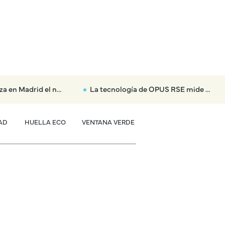
 hasta con 3.000 euros a los coches más contaminantes
La tecnología de OPUS RSE mide la contaminación del coche en tiempo real y sin necesidad de detener el tráfico
AD
HUELLA ECO
VENTANA VERDE