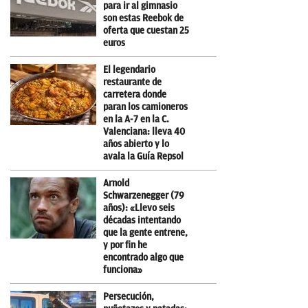
para ir al gimnasio
son estas Reebok de
oferta que cuestan 25
euros
El legendario
restaurante de
carretera donde
paran los camioneros
en la A-7 en la C.
Valenciana: lleva 40
años abierto y lo
avala la Guía Repsol
Arnold
Schwarzenegger (79
años): «Llevo seis
décadas intentando
que la gente entrene,
y por fin he
encontrado algo que
funciona»
Persecución,