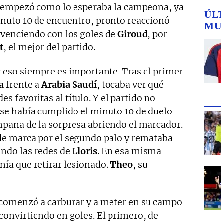
o empezó como lo esperaba la campeona, ya
ÚL
inuto 10 de encuentro, pronto reaccionó
MU
venciendo con los goles de
Giroud
, por
t
, el mejor del partido.
 eso siempre es importante. Tras el primer
a
frente a
Arabia Saudí
, tocaba ver qué
des favoritas al título. Y el partido no
se había cumplido el minuto 10 de duelo
mpana de la sorpresa abriendo el marcador.
de marca por el segundo palo y remataba
ndo las redes de
Lloris
. En esa misma
nía que retirar lesionado.
Theo
, su
 comenzó a carburar y a meter en su campo
 convirtiendo en goles. El primero, de