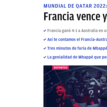
MUNDIAL DE QATAR 2022:
Francia vence 
Francia ganó 4-1 a Australia en
Así te contamos el Francia-Austr
Tres minutos de furia de Mbappé
La genialidad de Mbappé que perm