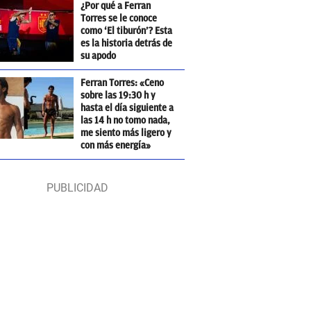
¿Por qué a Ferran
Torres se le conoce
como ‘El tiburón’? Esta
es la historia detrás de
su apodo
Ferran Torres: «Ceno
sobre las 19:30 h y
hasta el día siguiente a
las 14 h no tomo nada,
me siento más ligero y
con más energía»