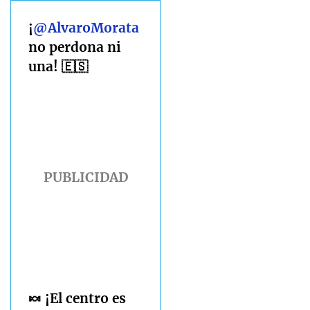
¡
@AlvaroMorata
no perdona ni
una! 🇪🇸
🍬 ¡El centro es