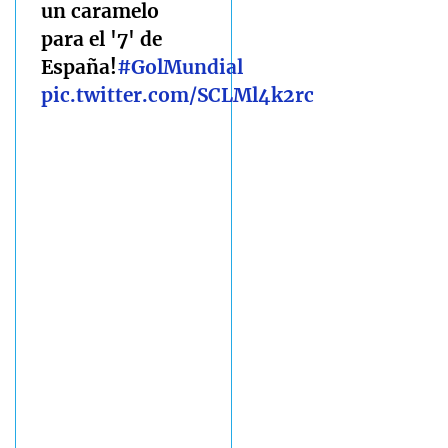
un caramelo
para el '7' de
España!
#GolMundial
pic.twitter.com/SCLMl4k2rc