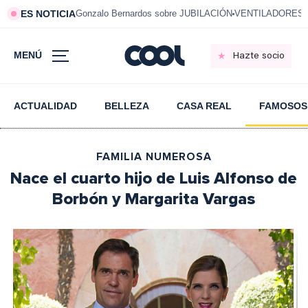
ES NOTICIA
Gonzalo Bernardos sobre JUBILACIÓN
VENTILADORES e
MENÚ
Hazte socio
ACTUALIDAD
BELLEZA
CASA REAL
FAMOSOS
FAMILIA NUMEROSA
Nace el cuarto hijo de Luis Alfonso de
Borbón y Margarita Vargas