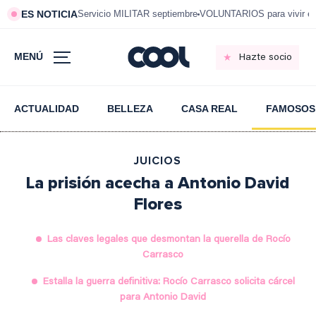
ES NOTICIA
Servicio MILITAR septiembre
VOLUNTARIOS para vivir e
MENÚ
Hazte socio
ACTUALIDAD
BELLEZA
CASA REAL
FAMOSOS
JUICIOS
La prisión acecha a Antonio David
Flores
Las claves legales que desmontan la querella de Rocío
Carrasco
Estalla la guerra definitiva: Rocío Carrasco solicita cárcel
para Antonio David