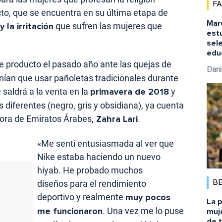
F
o, que se encuentra en su última etapa de
Marc
 la irritación
que sufren las mujeres que
est
sele
educ
e producto el pasado año ante las quejas de
Dani
nían que usar pañoletas tradicionales durante
 saldrá a la venta en la
primavera de 2018
y
s diferentes (negro, gris y obsidiana), ya cuenta
dora de Emiratos Árabes,
Zahra Lari
.
«Me sentí entusiasmada al ver que
Nike estaba haciendo un nuevo
hiyab. He probado muchos
diseños para el rendimiento
B
deportivo y realmente
muy pocos
La p
me funcionaron
. Una vez me lo puse
muj
de 