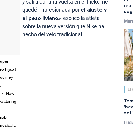
y salí a dar una vuelta en el hielo, me
rea
quedé impresionada por
el ajuste y
seg
el peso liviano
», explicó la atleta
Mart
sobre la nueva versión que Nike ha
hecho del velo tradicional.
 super
o hijab !!
 journey
t
LI
・・・ New
Tom
Featuring
'bea
set
ijab
Lucí
nesballa