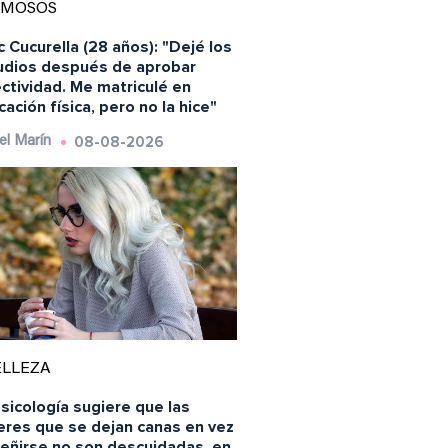
AMOSOS
 Cucurella (28 años): "Dejé los
udios después de aprobar
ctividad. Me matriculé en
ación física, pero no la hice"
08-08-2026
el Marín
ELLEZA
sicología sugiere que las
eres que se dejan canas en vez
teñirse no son descuidadas, en