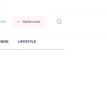
 Aranguren sobre el ARROZ
PLANTA en el jardin
FRASE replantearse la VID
esión
Hazte socio
ISIÓN
LIFESTYLE