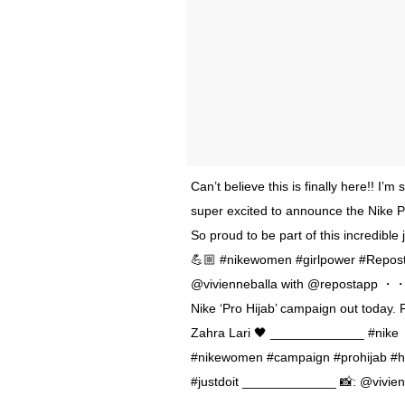
Can’t believe this is finally here!! I’m
super excited to announce the Nike Pr
So proud to be part of this incredible
💪🏼 #nikewomen #girlpower #Repos
@vivienneballa with @repostapp 
Nike ‘Pro Hijab’ campaign out today. 
Zahra Lari 🖤 _____________ #nike
#nikewomen #campaign #prohijab #h
#justdoit _____________ 📸: @vivien