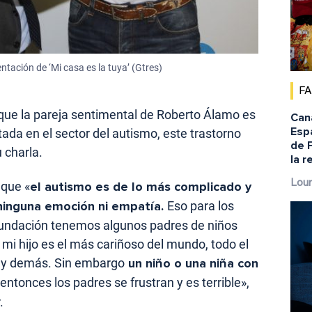
ntación de ‘Mi casa es la tuya’ (Gtres)
F
que la pareja sentimental de Roberto Álamo es
Cana
Espa
da en el sector del autismo, este trastorno
de 
 charla.
la r
Lour
 que «
el autismo es de lo más complicado y
 ninguna emoción ni empatía.
Eso para los
 fundación tenemos algunos padres de niños
 mi hijo es el más cariñoso del mundo, todo el
r y demás. Sin embargo
un niño o una niña con
entonces los padres se frustran y es terrible»,
.