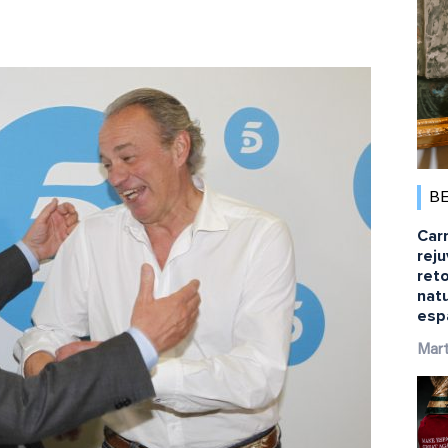
B
Car
rej
ret
natu
esp
Mart