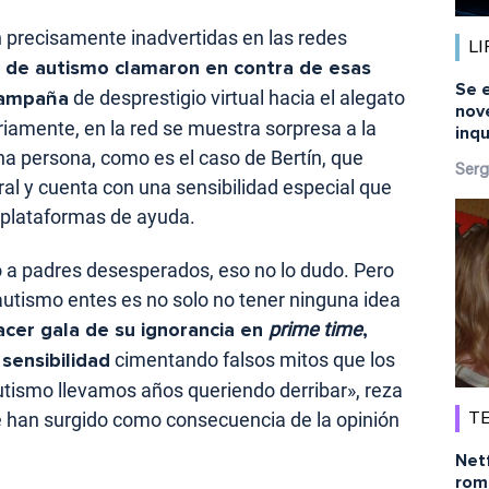
 precisamente inadvertidas en las redes
LI
s de autismo clamaron en contra de esas
Se 
campaña
de desprestigio virtual hacia el alegato
nov
riamente, en la red se muestra sorpresa a la
inq
a persona, como es el caso de Bertín, que
Serg
bral y cuenta con una sensibilidad especial que
 plataformas de ayuda.
 a padres desesperados, eso no lo dudo. Pero
 autismo entes es no solo no tener ninguna idea
acer gala de su ignorancia en
prime time
,
sensibilidad
cimentando falsos mitos que los
ismo llevamos años queriendo derribar», reza
 han surgido como consecuencia de la opinión
TE
Netf
rom