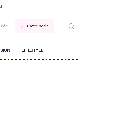
vir GRATIS en una ISLA en GRECIA
Psicología personas que JUSTIFICAN t
esión
Hazte socio
ISIÓN
LIFESTYLE