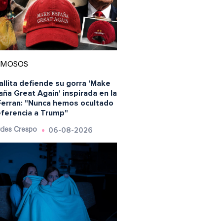
AMOSOS
llita defiende su gorra 'Make
ña Great Again' inspirada en la
Ferran: "Nunca hemos ocultado
eferencia a Trump"
06-08-2026
des Crespo