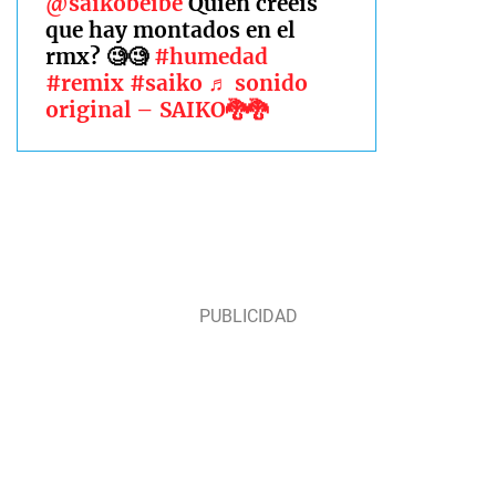
@saikobeibe
Quien creéis
que hay montados en el
rmx? 🧐🧐
#humedad
#remix
#saiko
♬ sonido
original – SAIKO🐉🐉