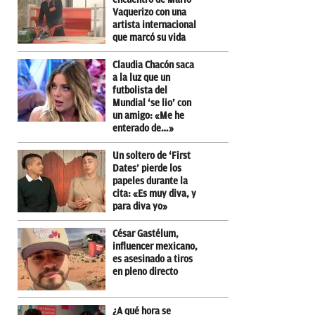
Vaquerizo con una
artista internacional
que marcó su vida
Claudia Chacón saca
a la luz que un
futbolista del
Mundial ‘se lio’ con
un amigo: «Me he
enterado de…»
Un soltero de ‘First
Dates’ pierde los
papeles durante la
cita: «Es muy diva, y
para diva yo»
César Gastélum,
influencer mexicano,
es asesinado a tiros
en pleno directo
¿A qué hora se