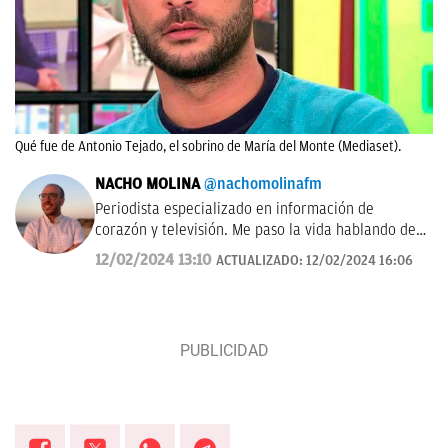
Qué fue de Antonio Tejado, el sobrino de María del Monte (Mediaset).
NACHO MOLINA
@nachomolinafm
Periodista especializado en información de
corazón y televisión. Me paso la vida hablando de
'El Hormiguero', 'La Revuelta', 'Equipo de
12/02/2024 13:10
ACTUALIZADO:
12/02/2024 16:06
investigación', 'Pasapalabra' y me encanta estudiar
las audiencias de televisión cada mañana.
Tampoco me pierdo nada de las vidas famosos,
influencers y cantantes.