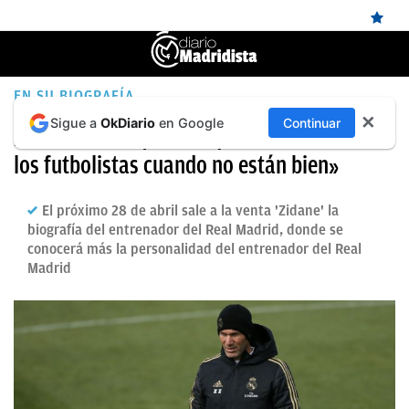
ÚLTIMAS
EN SU BIOGRAFÍA
✕
Sigue a
OkDiario
en Google
Continuar
NOTICIAS
Zidane: «No soy de los que echan mierda a
los futbolistas cuando no están bien»
REAL
MADRID
El próximo 28 de abril sale a la venta 'Zidane' la
BALONCESTO
biografía del entrenador del Real Madrid, donde se
conocerá más la personalidad del entrenador del Real
CANTERA
Madrid
FICHAJES
DIRECTO
FEMENINO
PAPARAZZI