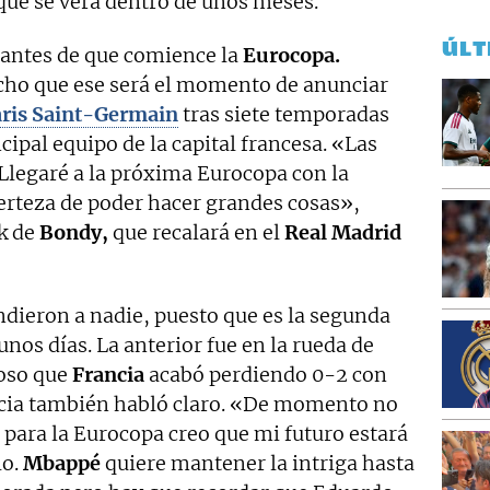
que se verá dentro de unos meses.
ÚLT
antes de que comience la
Eurocopa.
cho que ese será el momento de anunciar
ris Saint-Germain
tras siete temporadas
cipal equipo de la capital francesa. «Las
 Llegaré a la próxima Eurocopa con la
certeza de poder hacer grandes cosas»,
k de
Bondy,
que recalará en el
Real Madrid
ndieron a nadie, puesto que es la segunda
 unos días. La anterior fue en la rueda de
toso que
Francia
acabó perdiendo 0-2 con
ia también habló claro. «De momento no
para la Eurocopa creo que mi futuro estará
lo.
Mbappé
quiere mantener la intriga hasta