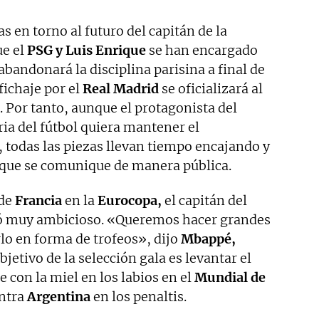
s en torno al futuro del capitán de la
ue el
PSG y Luis Enrique
se han encargado
abandonará la disciplina parisina a final de
fichaje por el
Real Madrid
se oficializará al
. Por tanto, aunque el protagonista del
ria del fútbol quiera mantener el
 todas las piezas llevan tiempo encajando y
 y que se comunique de manera pública.
 de
Francia
en la
Eurocopa,
el capitán del
ó muy ambicioso. «Queremos hacer grandes
lo en forma de trofeos», dijo
Mbappé,
jetivo de la selección gala es levantar el
e con la miel en los labios en el
Mundial de
ontra
Argentina
en los penaltis.