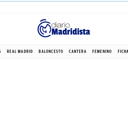
S
REAL MADRID
BALONCESTO
CANTERA
FEMENINO
FICH