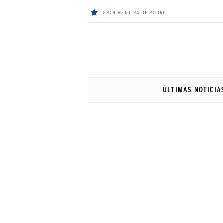
GRAN MENTIRA DE RODRI
ÚLTIMAS
NOTICIAS
ÚLTIMAS NOTICIA
REAL
MADRID
BALONCESTO
CANTERA
FICHAJES
DIRECTO
FEMENINO