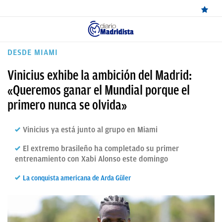
ÚLTIMAS
DESDE MIAMI
NOTICIAS
Vinicius exhibe la ambición del Madrid:
REAL
«Queremos ganar el Mundial porque el
primero nunca se olvida»
MADRID
BALONCESTO
Vinicius ya está junto al grupo en Miami
CANTERA
El extremo brasileño ha completado su primer
entrenamiento con Xabi Alonso este domingo
FICHAJES
La conquista americana de Arda Güler
DIRECTO
FEMENINO
PAPARAZZI