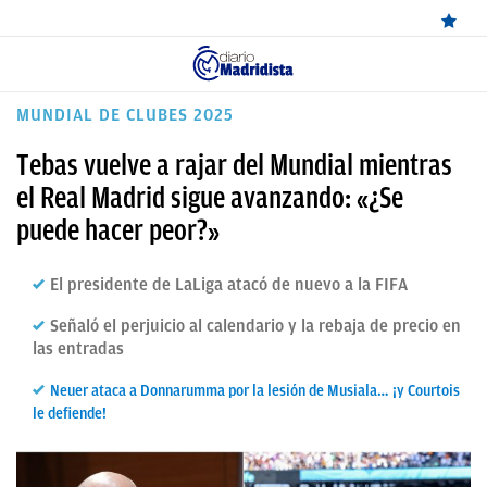
ÚLTIMAS
MUNDIAL DE CLUBES 2025
NOTICIAS
Tebas vuelve a rajar del Mundial mientras
REAL
el Real Madrid sigue avanzando: «¿Se
puede hacer peor?»
MADRID
BALONCESTO
El presidente de LaLiga atacó de nuevo a la FIFA
CANTERA
Señaló el perjuicio al calendario y la rebaja de precio en
las entradas
FICHAJES
Neuer ataca a Donnarumma por la lesión de Musiala… ¡y Courtois
DIRECTO
le defiende!
FEMENINO
PAPARAZZI