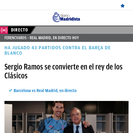
ÚLTIMAS
DIRECTO
FERENCVAROS – REAL MADRID, EN DIRECTO HOY
NOTICIAS
HA JUGADO 43 PARTIDOS CONTRA EL BARÇA DE
REAL
BLANCO
MADRID
Sergio Ramos se convierte en el rey de los
Clásicos
BALONCESTO
CANTERA
Barcelona vs Real Madrid, en directo
FICHAJES
DIRECTO
FEMENINO
PAPARAZZI