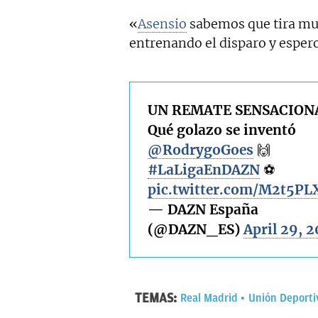
«
Asensio
sabemos que tira muy
entrenando el disparo y espe
UN REMATE SENSACIONA
Qué golazo se inventó
@RodrygoGoes
🙌
#LaLigaEnDAZN
⚽
pic.twitter.com/M2t5PL
— DAZN España
(@DAZN_ES)
April 29, 
TEMAS:
Real Madrid
Unión Deporti