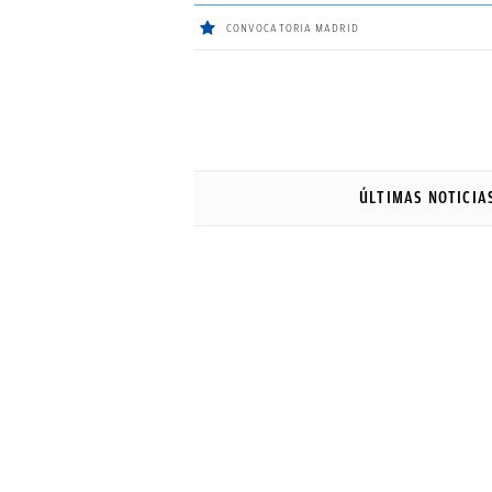
CONVOCATORIA MADRID
ÚLTIMAS
NOTICIAS
ÚLTIMAS NOTICIA
REAL
MADRID
BALONCESTO
CANTERA
FICHAJES
DIRECTO
FEMENINO