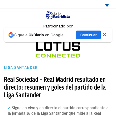
ÚLTIMAS
Patrocinado por
✕
Sigue a
OkDiario
en Google
Continuar
NOTICIAS
REAL
MADRID
BALONCESTO
LIGA SANTANDER
CANTERA
Real Sociedad – Real Madrid resultado en
FICHAJES
directo: resumen y goles del partido de la
Liga Santander
DIRECTO
FEMENINO
Sigue en vivo y en directo el partido correspondiente a
la jornada 16 de la Liga Santander que mide a la Real
PAPARAZZI