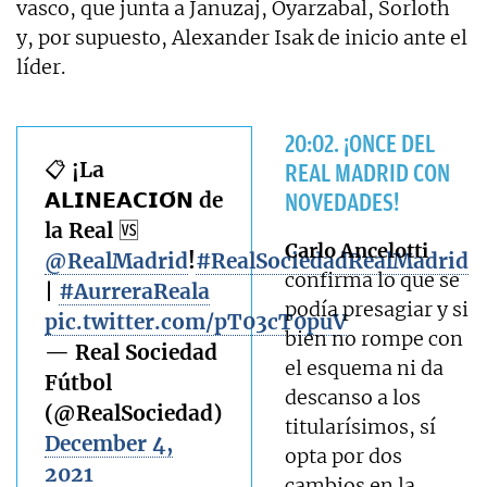
vasco, que junta a Januzaj, Oyarzabal, Sorloth
y, por supuesto, Alexander Isak de inicio ante el
líder.
20:02. ¡ONCE DEL
📋 ¡La
REAL MADRID CON
𝗔𝗟𝗜𝗡𝗘𝗔𝗖𝗜𝗢́𝗡 de
NOVEDADES!
la Real 🆚
Carlo Ancelotti
@RealMadrid
!
#RealSociedadRealMadrid
confirma lo que se
|
#AurreraReala
podía presagiar y si
pic.twitter.com/pT03cT0puV
bien no rompe con
— Real Sociedad
el esquema ni da
Fútbol
descanso a los
(@RealSociedad)
titularísimos, sí
December 4,
opta por dos
2021
cambios en la