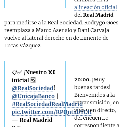
alineación oficial
del
Real Madrid
para medirse a la Real Sociedad. Rodrygo Goes
reemplaza a Marco Asensio y Dani Carvajal
vuelve al lateral derecho en detrimento de
Lucas Vázquez.
📋✅ ¡Nuestro 𝗫𝗜
20:00.
¡Muy
inicial 🆚
buenas tardes!
@RealSociedad
!
Bienvenidos a la
@UnicajaBanco
|
retransmisión, en
#RealSociedadRealMadrid
vivo y en directo,
pic.twitter.com/RPQntxbYCH
del encuentro
— Real Madrid
correspondiente a