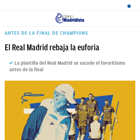
ÚLTIMAS
ANTES DE LA FINAL DE CHAMPIONS
NOTICIAS
El Real Madrid rebaja la euforia
REAL
La plantilla del Real Madrid se sacude el favoritismo
MADRID
antes de la final
BALONCESTO
CANTERA
FICHAJES
DIRECTO
FEMENINO
PAPARAZZI