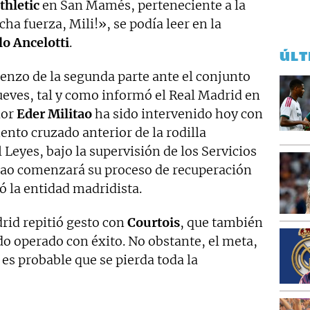
thletic
en San Mamés, perteneciente a la
ha fuerza, Mili!», se podía leer en la
lo Ancelotti
.
ÚLT
ienzo de la segunda parte ante el conjunto
ueves, tal y como informó el Real Madrid en
dor
Eder Militao
ha sido intervenido hoy con
ento cruzado anterior de la rodilla
 Leyes, bajo la supervisión de los Servicios
tao comenzará su proceso de recuperación
ó la entidad madridista.
rid repitió gesto con
Courtois
, que también
ido operado con éxito. No obstante, el meta,
 es probable que se pierda toda la