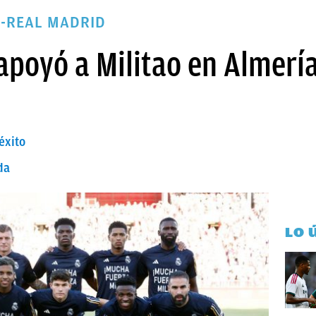
A-REAL MADRID
apoyó a Militao en Almerí
éxito
da
LO 