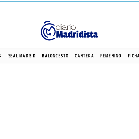
S
REAL MADRID
BALONCESTO
CANTERA
FEMENINO
FICH