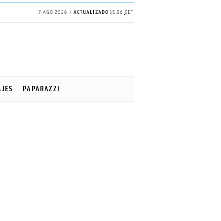
7 AGO 2026
ACTUALIZADO
15:56
CET
✕
Continuar
AJES
PAPARAZZI