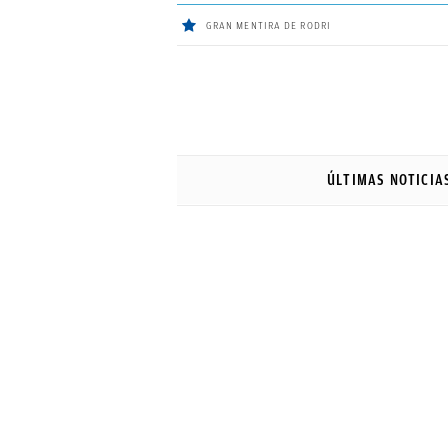
GRAN MENTIRA DE RODRI
ÚLTIMAS
Sigue a
OkDiario
en Google
NOTICIAS
ÚLTIMAS NOTICIA
REAL
MADRID
BALONCESTO
CANTERA
FICHAJES
DIRECTO
FEMENINO