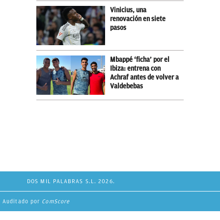
Vinicius, una
renovación en siete
pasos
Mbappé ‘ficha’ por el
Ibiza: entrena con
Achraf antes de volver a
Valdebebas
DOS MIL PALABRAS S.L. 2026.
Auditado por
ComScore