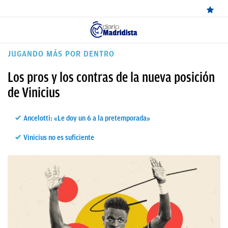
ÚLTIMAS
JUGANDO MÁS POR DENTRO
NOTICIAS
Los pros y los contras de la nueva posición
REAL
de Vinicius
MADRID
Ancelotti: «Le doy un 6 a la pretemporada»
BALONCESTO
Vinicius no es suficiente
CANTERA
FICHAJES
DIRECTO
FEMENINO
PAPARAZZI