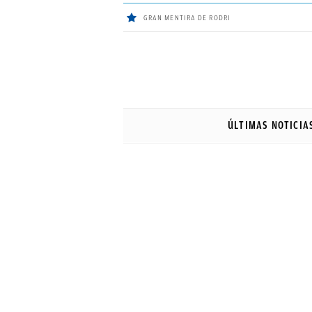
GRAN MENTIRA DE RODRI
ÚLTIMAS
NOTICIAS
ÚLTIMAS NOTICIA
REAL
MADRID
BALONCESTO
CANTERA
FICHAJES
DIRECTO
FEMENINO