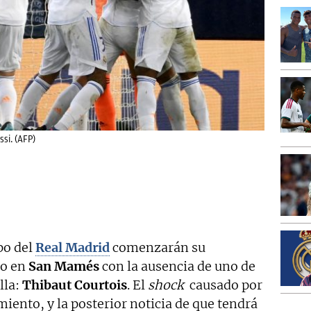
ssi. (AFP)
po del
Real Madrid
comenzarán su
do en
San Mamés
con la ausencia de uno de
lla:
Thibaut Courtois
. El
shock
causado por
miento, y la posterior noticia de que tendrá