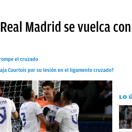
l Real Madrid se vuelca con
 rompe el cruzado
ja Courtois por su lesión en el ligamento cruzado?
LO 