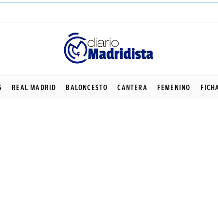
S
REAL MADRID
BALONCESTO
CANTERA
FEMENINO
FICH