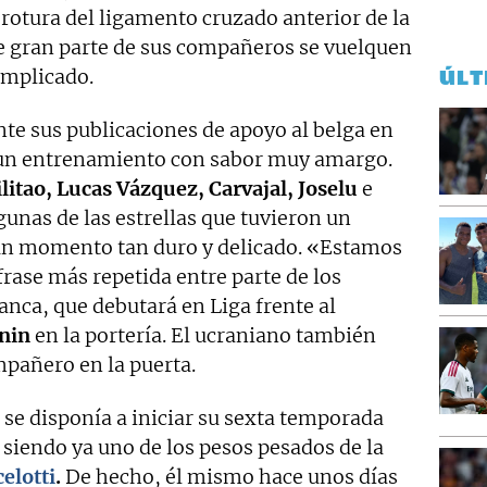
 rotura del ligamento cruzado anterior de la
ue gran parte de sus compañeros se vuelquen
omplicado.
ÚLT
e sus publicaciones de apoyo al belga en
e un entrenamiento con sabor muy amargo.
litao, Lucas Vázquez, Carvajal,
Joselu
e
unas de las estrellas que tuvieron un
n momento tan duro y delicado. «Estamos
frase más repetida entre parte de los
anca, que debutará en Liga frente al
nin
en la portería. El ucraniano también
mpañero en la puerta.
se disponía a iniciar su sexta temporada
a siendo ya uno de los pesos pesados de la
elotti
.
De hecho, él mismo hace unos días