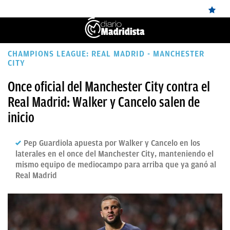
ÚLTIMAS
CHAMPIONS LEAGUE: REAL MADRID - MANCHESTER
CITY
NOTICIAS
Once oficial del Manchester City contra el
REAL
Real Madrid: Walker y Cancelo salen de
MADRID
inicio
BALONCESTO
Pep Guardiola apuesta por Walker y Cancelo en los
CANTERA
laterales en el once del Manchester City, manteniendo el
mismo equipo de mediocampo para arriba que ya ganó al
FICHAJES
Real Madrid
DIRECTO
FEMENINO
PAPARAZZI